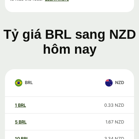
Tỷ giá BRL sang NZD
hôm nay
BRL
NZD
1
BRL
0.33
NZD
5
BRL
1.67
NZD
10
BRL
3.34
NZD