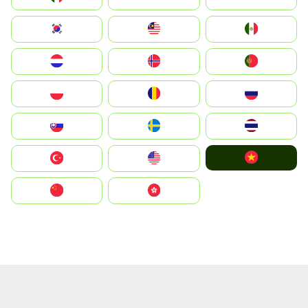
South Korea
Malay
Mexico
Nederland
Norge
Portugal
Polska
România
Россия
Slovensko
Ruoŧŧa
ไทย
Vietnam
Türkiye
United States
中国
中國香港特別行政區