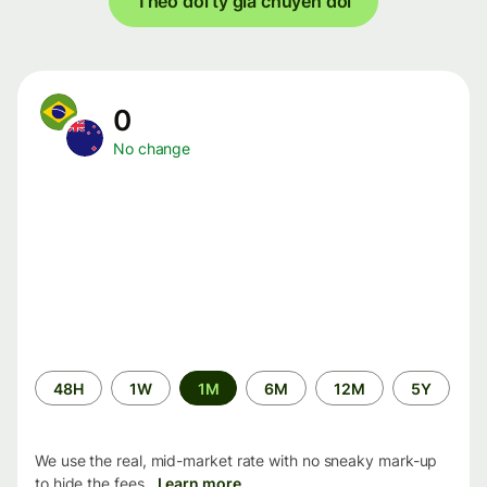
Theo dõi tỷ giá chuyển đổi
0
No change
Time
48H
1W
1M
6M
12M
5Y
period
We use the real, mid-market rate with no sneaky mark-up
to hide the fees.
Learn more