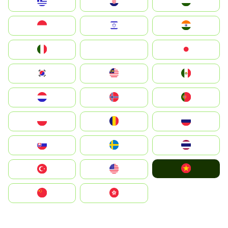
Greece
Hrvatska
Magyarország
Indonesia
Israel
India
Italia
JA
Japan
South Korea
Malay
Mexico
Nederland
Norge
Portugal
Polska
România
Россия
Slovensko
Ruoŧŧa
ไทย
Vietnam
Türkiye
United States
中国
中國香港特別行政區