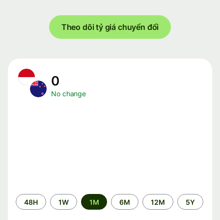
Theo dõi tỷ giá chuyển đổi
0
No change
Time
48H
1W
1M
6M
12M
5Y
period