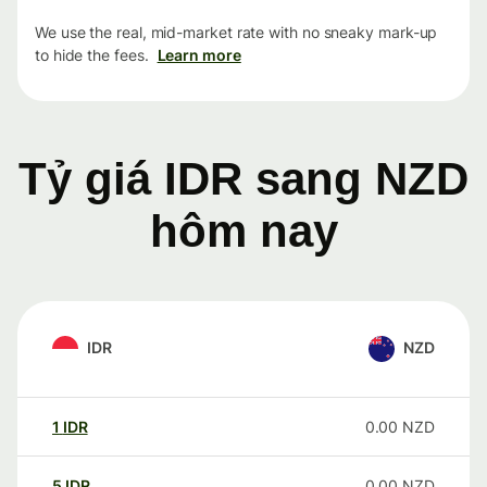
We use the real, mid-market rate with no sneaky mark-up
to hide the fees.
Learn more
Tỷ giá IDR sang NZD
hôm nay
IDR
NZD
1
IDR
0.00
NZD
5
IDR
0.00
NZD