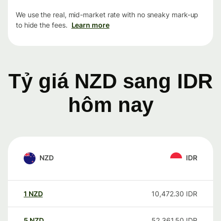
We use the real, mid-market rate with no sneaky mark-up
to hide the fees.
Learn more
Tỷ giá NZD sang IDR
hôm nay
NZD
IDR
1
NZD
10,472.30
IDR
5
NZD
52,361.50
IDR