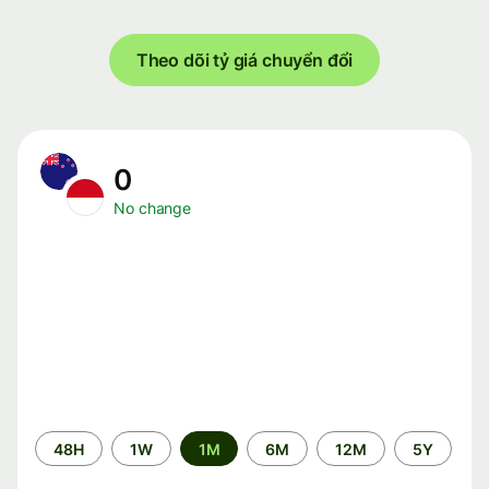
Theo dõi tỷ giá chuyển đổi
0
No change
Time
48H
1W
1M
6M
12M
5Y
period