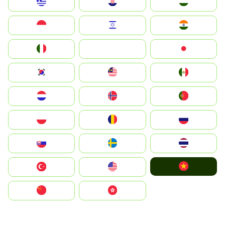
Greece
Hrvatska
Magyarország
Indonesia
Israel
India
Italia
JA
Japan
South Korea
Malay
Mexico
Nederland
Norge
Portugal
Polska
România
Россия
Slovensko
Ruoŧŧa
ไทย
Vietnam
Türkiye
United States
中国
中國香港特別行政區