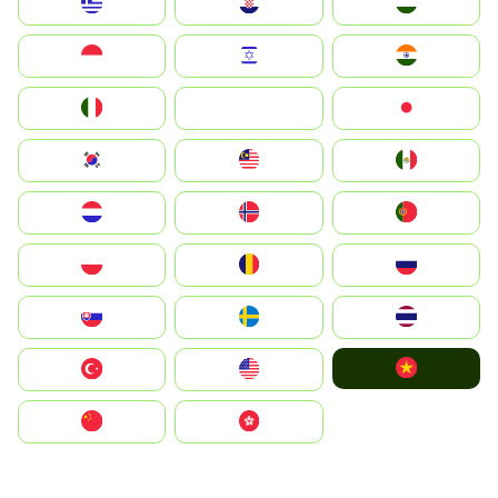
Greece
Hrvatska
Magyarország
Indonesia
Israel
India
Italia
JA
Japan
South Korea
Malay
Mexico
Nederland
Norge
Portugal
Polska
România
Россия
Slovensko
Ruoŧŧa
ไทย
Vietnam
Türkiye
United States
中国
中國香港特別行政區