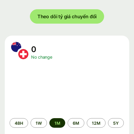
Theo dõi tỷ giá chuyển đổi
0
No change
Time
48H
1W
1M
6M
12M
5Y
period