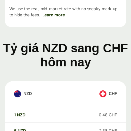
We use the real, mid-market rate with no sneaky mark-up
to hide the fees.
Learn more
Tỷ giá NZD sang CHF
hôm nay
NZD
CHF
1
NZD
0.48
CHF
5
NZD
2.38
CHF