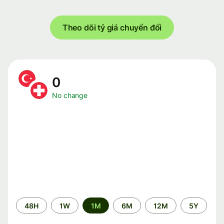
Theo dõi tỷ giá chuyển đổi
0
No change
Time
48H
1W
1M
6M
12M
5Y
period