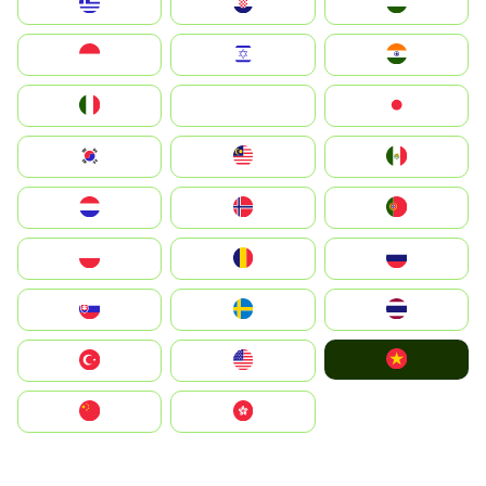
Greece
Hrvatska
Magyarország
Indonesia
Israel
India
Italia
JA
Japan
South Korea
Malay
Mexico
Nederland
Norge
Portugal
Polska
România
Россия
Slovensko
Ruoŧŧa
ไทย
Vietnam
Türkiye
United States
中国
中國香港特別行政區