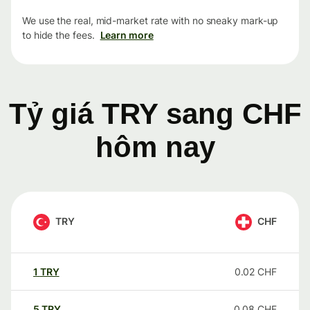
We use the real, mid-market rate with no sneaky mark-up
to hide the fees.
Learn more
Tỷ giá TRY sang CHF
hôm nay
TRY
CHF
1
TRY
0.02
CHF
5
TRY
0.08
CHF