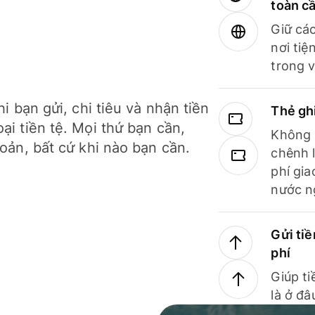
toàn c
Giữ các
nơi tiệ
trong v
hi bạn gửi, chi tiêu và nhận tiền
Thẻ gh
ại tiền tệ. Mọi thứ bạn cần,
Không b
hoản, bất cứ khi nào bạn cần.
chênh l
phí gia
nước n
Gửi tiề
phí
Giúp ti
là ở đâ