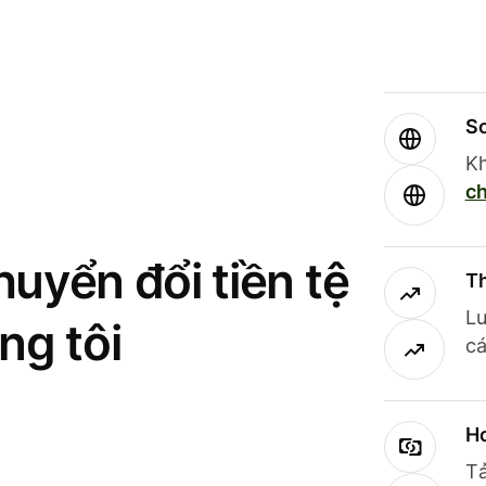
So
Kh
ch
uyển đổi tiền tệ
Th
Lư
ng tôi
cá
Ho
Tả