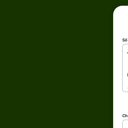
Số 
Ch