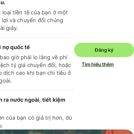
ầu.
 loại tiền tệ của bạn ở một
n lợi và chuyển đổi chúng
ài giây.
i nợ quốc tế
Đăng ký
ao giờ phải lo lắng về phí
Tìm hiểu thêm
ệch tỷ giá chuyển đổi, hoặc
o dịch cao khi bạn chi tiêu ở
goài.
n ra nước ngoài, tiết kiệm
ền của bạn có giá trị hơn, dù
u.