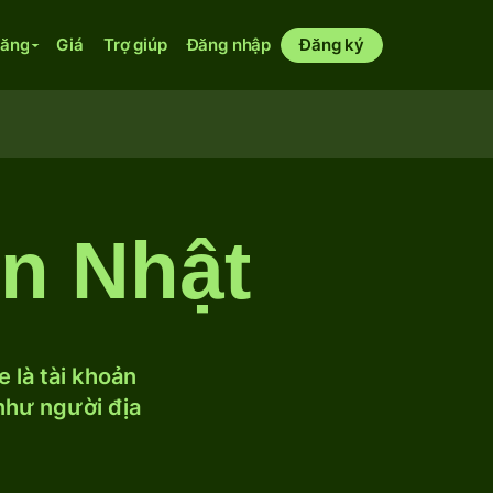
năng
Giá
Trợ giúp
Đăng nhập
Đăng ký
ên Nhật
 là tài khoản
 như người địa