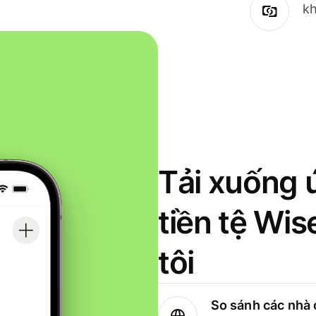
kh
Tải xuống 
tiền tệ Wi
tôi
So sánh các nhà 