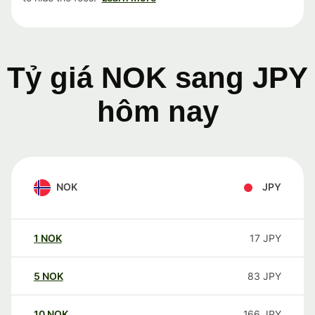
Tỷ giá NOK sang JPY
hôm nay
NOK
JPY
1
NOK
17
JPY
5
NOK
83
JPY
10
NOK
166
JPY