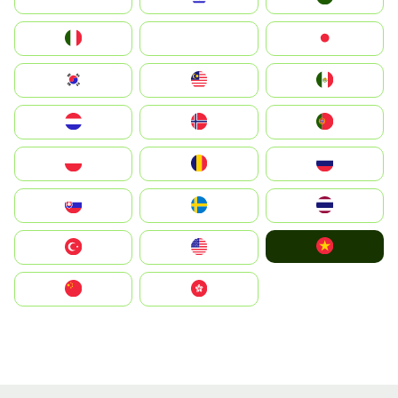
Italia
JA
Japan
South Korea
Malay
Mexico
Nederland
Norge
Portugal
Polska
România
Россия
Slovensko
Ruoŧŧa
ไทย
Vietnam
Türkiye
United States
中国
中國香港特別行政區