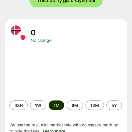
Theo dõi tỷ giá chuyển đổi
0
No change
Time
48H
1W
1M
6M
12M
5Y
period
We use the real, mid-market rate with no sneaky mark-up
to hide the fees.
Learn more