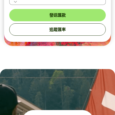
發送匯款
追蹤匯率