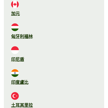
加元
匈牙利福林
印尼盾
印度盧比
土耳其里拉