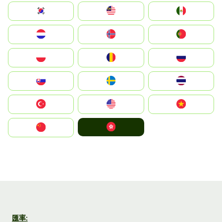
South Korea
Malay
Mexico
Nederland
Norge
Portugal
Polska
România
Россия
Slovensko
Ruoŧŧa
ไทย
Türkiye
United States
Vietnam
中國香港特別行政區
中国
匯率: