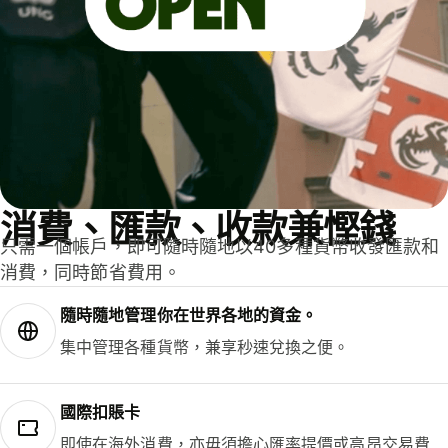
消費、匯款、收款兼慳錢
只需一個帳戶，即可隨時隨地以40多種貨幣收發匯款和
消費，同時節省費用。
隨時隨地管理你在世界各地的資金。
集中管理各種貨幣，兼享秒速兌換之便。
國際扣賬卡
即使在海外消費，亦毋須擔心匯率提價或高昂交易費