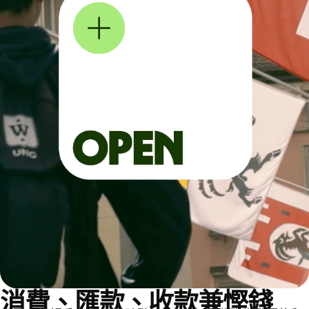
消費、匯款、收款兼慳錢