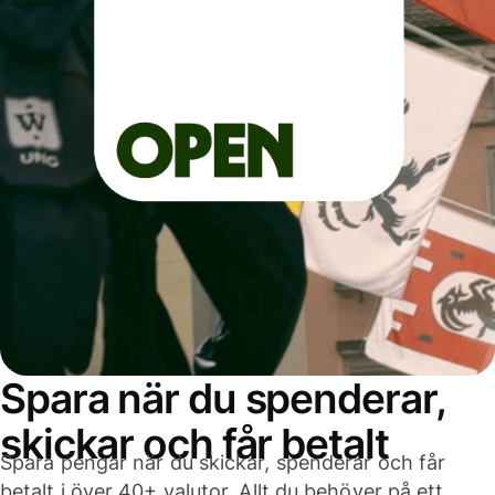
Spara när du spenderar,
skickar och får betalt
Spara pengar när du skickar, spenderar och får
betalt i över 40+ valutor. Allt du behöver på ett