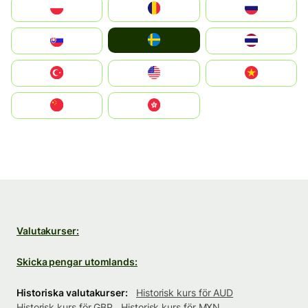
Polska
România
Россия
Ruoŧŧa
Slovensko
ไทย
Türkiye
United States
Vietnam
中国
中國香港特別行政區
Valutakurser:
Skicka pengar utomlands:
Historiska valutakurser:
Historisk kurs för AUD
Historisk kurs för GBP
Historisk kurs för MXN