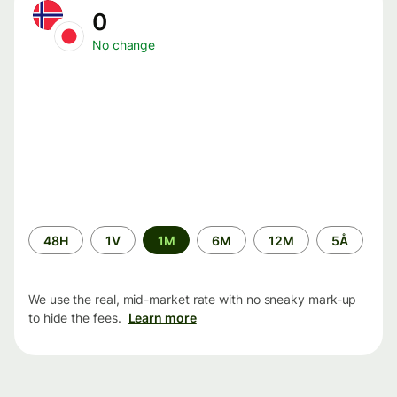
0
No change
Time
48H
1V
1M
6M
12M
5Å
period
We use the real, mid-market rate with no sneaky mark-up
to hide the fees.
Learn more