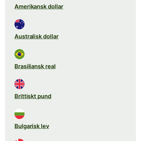
Amerikansk dollar
Australisk dollar
Brasiliansk real
Brittiskt pund
Bulgarisk lev