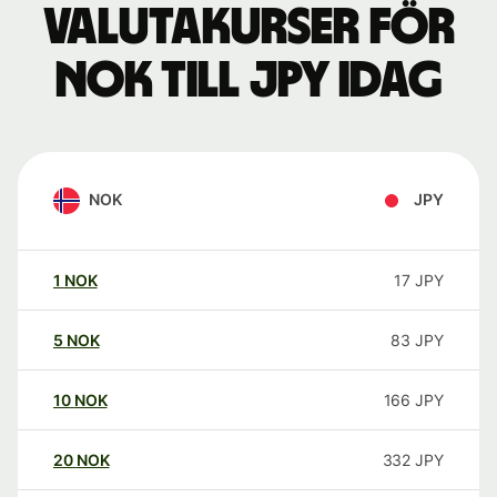
Valutakurser för
NOK till JPY idag
NOK
JPY
1
NOK
17
JPY
5
NOK
83
JPY
10
NOK
166
JPY
20
NOK
332
JPY