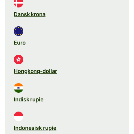
Dansk krona
Euro
Hongkong-dollar
Indisk rupie
Indonesisk rupie