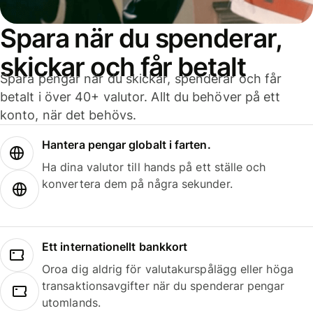
Spara när du spenderar,
skickar och får betalt
Spara pengar när du skickar, spenderar och får
betalt i över 40+ valutor. Allt du behöver på ett
konto, när det behövs.
Hantera pengar globalt i farten.
Ha dina valutor till hands på ett ställe och
konvertera dem på några sekunder.
Ett internationellt bankkort
Oroa dig aldrig för valutakurspålägg eller höga
transaktionsavgifter när du spenderar pengar
utomlands.