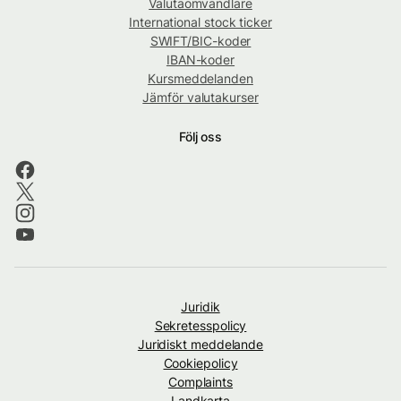
Valutaomvandlare
International stock ticker
SWIFT/BIC-koder
IBAN-koder
Kursmeddelanden
Jämför valutakurser
Följ oss
Juridik
Sekretesspolicy
Juridiskt meddelande
Cookiepolicy
Complaints
Landkarta