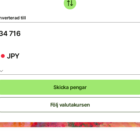
verterad till
JPY
Skicka pengar
Följ valutakursen