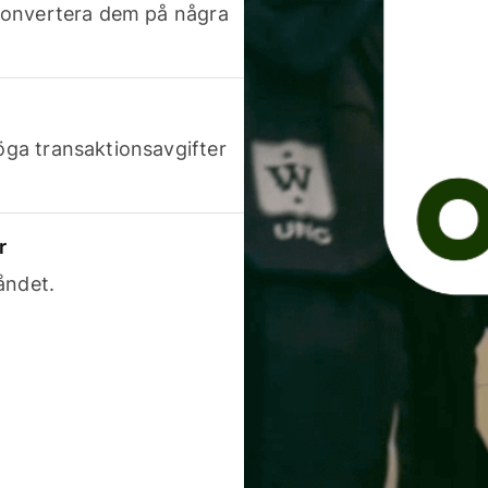
h konvertera dem på några
höga transaktionsavgifter
r
åndet.