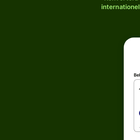
internatione
Be