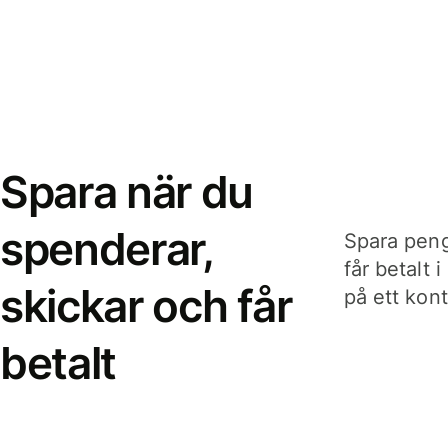
Spara när du
spenderar,
Spara peng
får betalt 
skickar och får
på ett kon
betalt