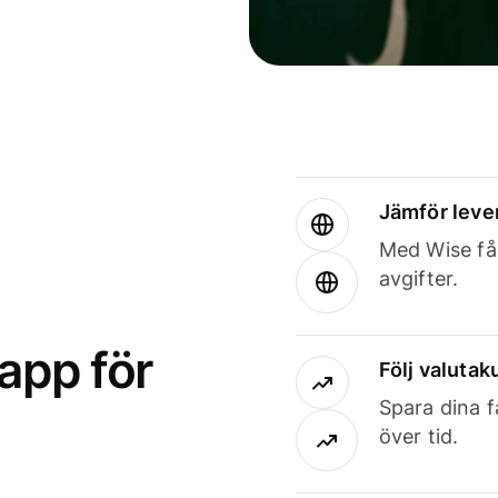
Jämför leve
Med Wise får
avgifter.
app för
Följ valutaku
Spara dina f
över tid.