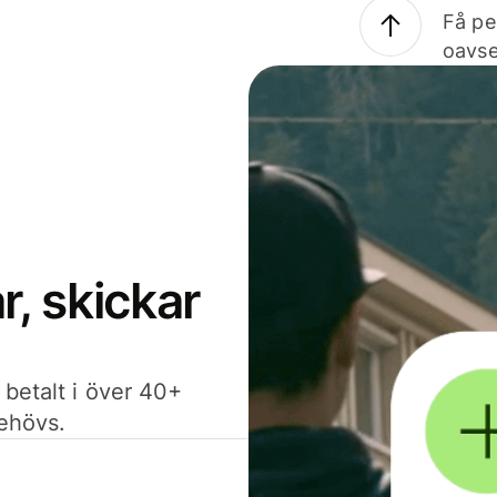
Få pe
oavse
, skickar
 betalt i över 40+
behövs.