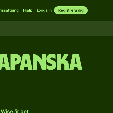
rissättning
Hjälp
Logga in
Registrera dig
japanska
 Wise är det