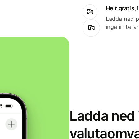
Helt gratis,
Ladda ned på
inga irriter
Ladda ned 
valutaomva