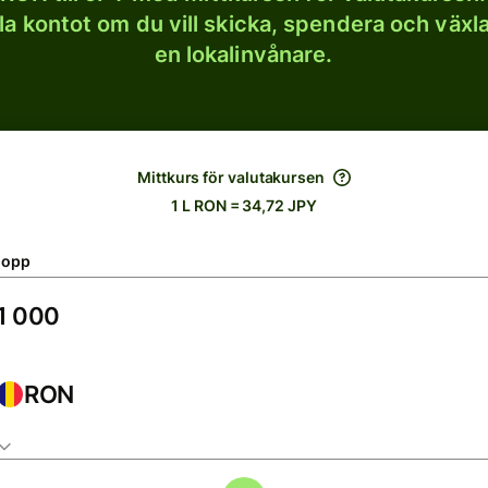
lla kontot om du vill skicka, spendera och väx
en lokalinvånare.
Mittkurs för valutakursen
1 L RON = 34,72 JPY
lopp
RON