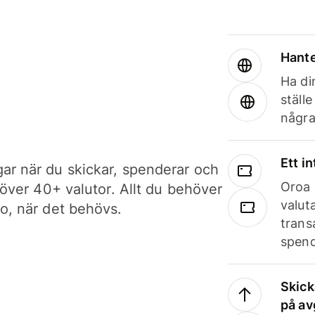
Hante
Ha din
ställ
några
Ett i
ar när du skickar, spenderar och
Oroa 
i över 40+ valutor. Allt du behöver
valut
to, när det behövs.
trans
spend
Skick
på av