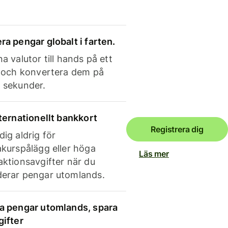
ra pengar globalt i farten.
a valutor till hands på ett
e och konvertera dem på
 sekunder.
nternationellt bankkort
Registrera dig
dig aldrig för
akurspålägg eller höga
Läs mer
aktionsavgifter när du
erar pengar utomlands.
a pengar utomlands, spara
gifter