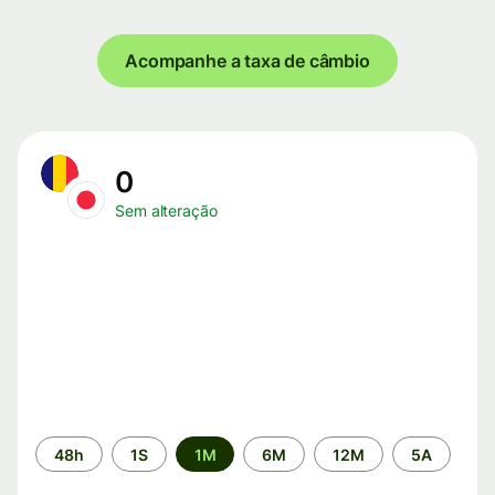
Acompanhe a taxa de câmbio
0
Sem alteração
Período
48h
1S
1M
6M
12M
5A
de
tempo