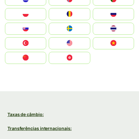
Polska
România
Россия
Slovensko
Ruoŧŧa
ไทย
Türkiye
United States
Vietnam
中国
中國香港特別行政區
Taxas de câmbio:
Transferências internacionais: