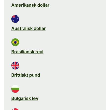
Amerikansk dollar
Australisk dollar
Brasiliansk real
Brittiskt pund
Bulgarisk lev