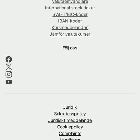
Valutaomvandlare
International stock ticker
SWIFT/BIC-koder
IBAN-koder
Kursmeddelanden
Jämför valutakurser
Följ oss
Juridik
Sekretesspolicy
Juridiskt meddelande
Cookiepolicy
Complaints
Landkarta