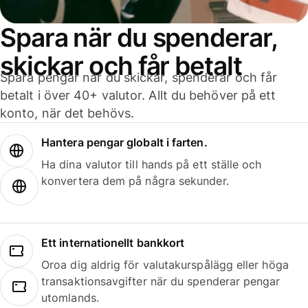
Spara när du spenderar,
skickar och får betalt
Spara pengar när du skickar, spenderar och får
betalt i över 40+ valutor. Allt du behöver på ett
konto, när det behövs.
Hantera pengar globalt i farten.
Ha dina valutor till hands på ett ställe och
konvertera dem på några sekunder.
Ett internationellt bankkort
Oroa dig aldrig för valutakurspålägg eller höga
transaktionsavgifter när du spenderar pengar
utomlands.