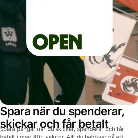
Spara när du spenderar,
skickar och får betalt
Spara pengar när du skickar, spenderar och får
betalt i över 40+ valutor. Allt du behöver på ett