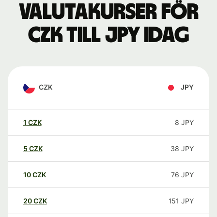
Valutakurser för
CZK till JPY idag
CZK
JPY
1
CZK
8
JPY
5
CZK
38
JPY
10
CZK
76
JPY
20
CZK
151
JPY