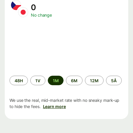
0
No change
Time
48H
1V
1M
6M
12M
5Å
period
We use the real, mid-market rate with no sneaky mark-up
to hide the fees.
Learn more