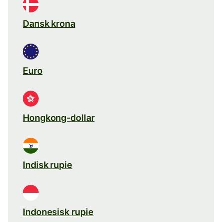
Dansk krona
Euro
Hongkong-dollar
Indisk rupie
Indonesisk rupie