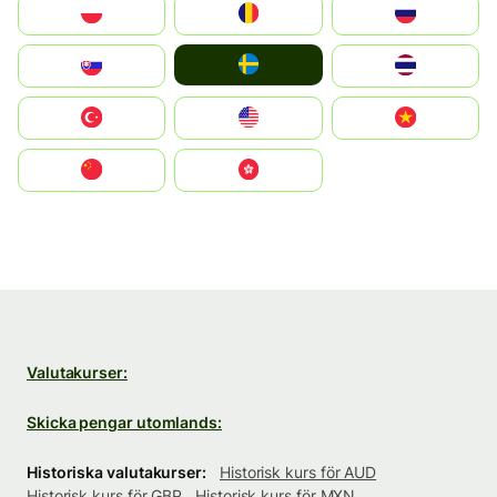
Polska
România
Россия
Ruoŧŧa
Slovensko
ไทย
Türkiye
United States
Vietnam
中国
中國香港特別行政區
Valutakurser:
Skicka pengar utomlands:
Historiska valutakurser:
Historisk kurs för AUD
Historisk kurs för GBP
Historisk kurs för MXN