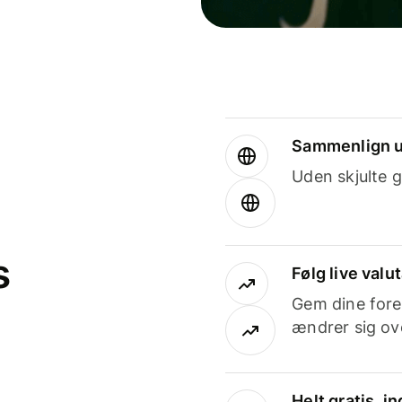
Sammenlign u
Uden skjulte g
s
Følg live valu
Gem dine fore
ændrer sig ove
Helt gratis, 