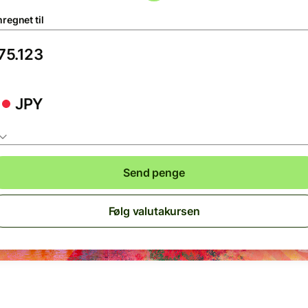
regnet til
JPY
Send penge
Følg valutakursen