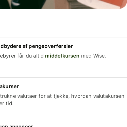
dbydere af pengeoverførsler
ebyrer får du altid
middelkursen
med Wise.
takurser
trukne valutaer for at tjekke, hvordan valutakursen
r tid.
ingen annoncer