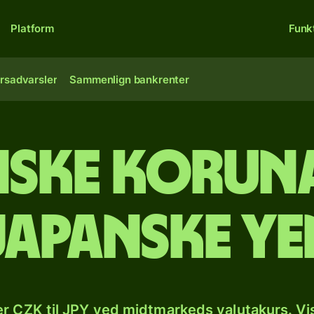
Platform
Funk
rsadvarsler
Sammenlign bankrenter
iske koruna
japanske ye
r CZK til JPY ved midtmarkeds valutakurs. Vi