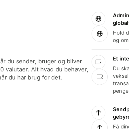
Admini
global
Hold d
og om
Et int
år du sender, bruger og bliver
Du ska
40 valutaer. Alt hvad du behøver,
veksel
år du har brug for det.
transa
penge 
Send p
gebyr
Få din