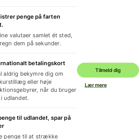
strer penge på farten
t.
ine valutaer samlet ét sted,
regn dem på sekunder.
ernationalt betalingskort
Tilmeld dig
l aldrig bekymre dig om
kurstillæg eller høje
Lær mere
ktionsgebyrer, når du bruger
i udlandet.
enge til udlandet, spar på
er
e penge til at strække