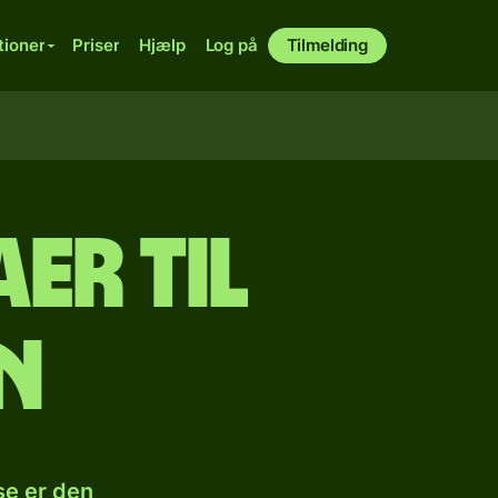
tioner
Priser
Hjælp
Log på
Tilmelding
er til
n
se er den