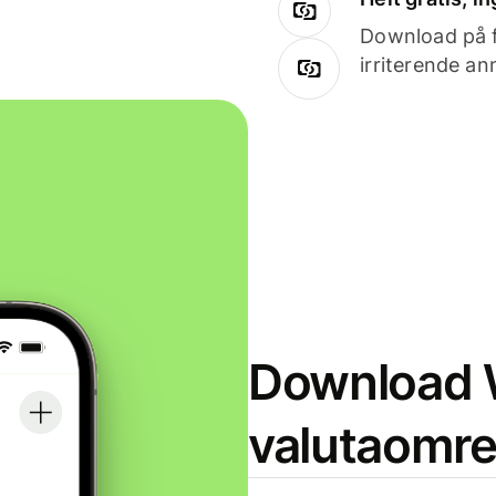
Download på få
irriterende an
Download W
valutaomr