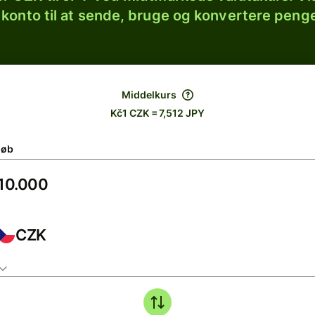
 konto til at sende, bruge og konvertere penge
Middelkurs
Kč1 CZK = 7,512 JPY
løb
CZK