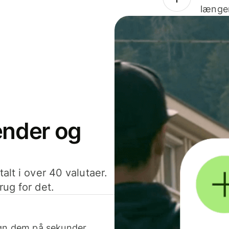
længer
sender og
alt i over 40 valutaer.
rug for det.
egn dem på sekunder.