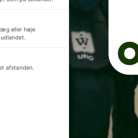
læg eller høje
 udlandet.
et afstanden.