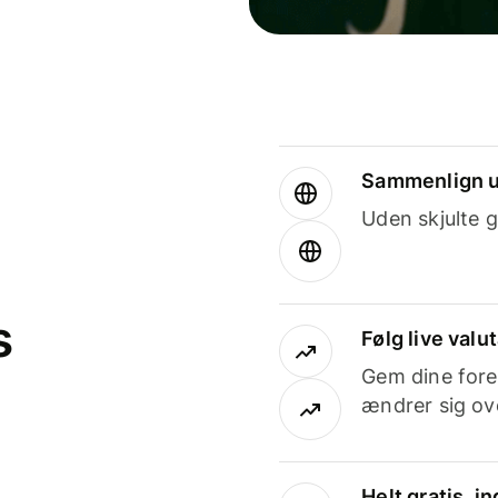
Sammenlign u
Uden skjulte g
s
Følg live valu
Gem dine fore
ændrer sig ove
Helt gratis, 