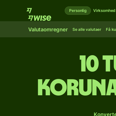
Personlig
Virksomhed
Valutaomregner
Se alle valutaer
Få ku
10 
korunae
Konverte