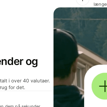
længer
sender og
alt i over 40 valutaer.
rug for det.
egn dem på sekunder.