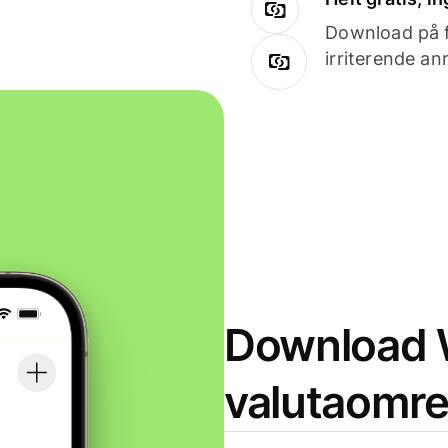
Download på få
irriterende an
Download W
valutaomr