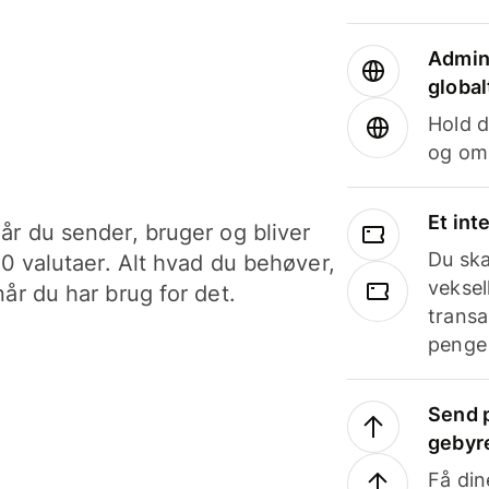
Admini
global
Hold d
og om
Et int
år du sender, bruger og bliver
Du ska
40 valutaer. Alt hvad du behøver,
veksel
år du har brug for det.
transa
penge 
Send p
gebyr
Få din