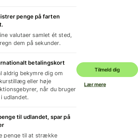
strer penge på farten
t.
ine valutaer samlet ét sted,
regn dem på sekunder.
ernationalt betalingskort
Tilmeld dig
l aldrig bekymre dig om
kurstillæg eller høje
Lær mere
ktionsgebyrer, når du bruger
i udlandet.
enge til udlandet, spar på
er
e penge til at strække