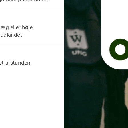
læg eller høje
 udlandet.
et afstanden.