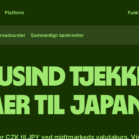
Platform
Funk
rsadvarsler
Sammenlign bankrenter
tusind tjekk
r til japa
r CZK til JPY ved midtmarkeds valutakurs. Vi