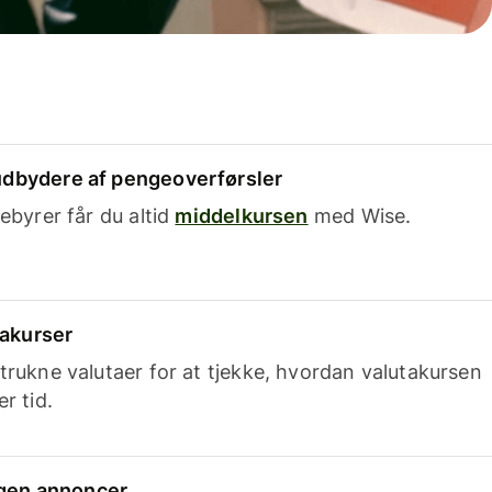
dbydere af pengeoverførsler
ebyrer får du altid
middelkursen
med Wise.
takurser
trukne valutaer for at tjekke, hvordan valutakursen
r tid.
ingen annoncer