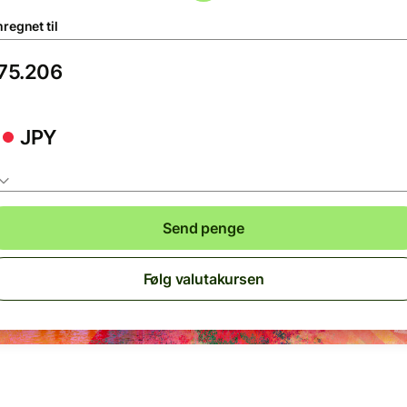
regnet til
JPY
Send penge
Følg valutakursen