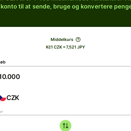
 konto til at sende, bruge og konvertere penge
Middelkurs
Kč1 CZK = 7,521 JPY
løb
CZK