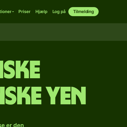
tioner
Priser
Hjælp
Log på
Tilmelding
iske
nske yen
se er den