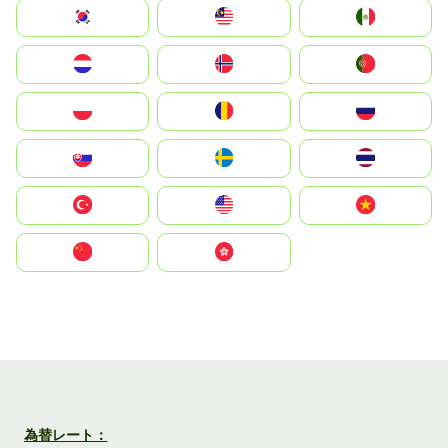
South Korea
Malay
Mexico
Nederland
Norge
Portugal
Polska
România
Россия
Slovensko
Ruoŧŧa
ไทย
Türkiye
United States
Vietnam
中国
中國香港特別行政區
為替レート：