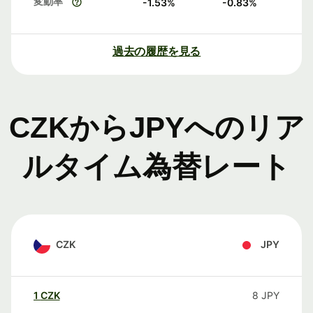
変動率
-1.53
%
-0.83
%
過去の履歴を見る
CZKからJPYへのリア
ルタイム為替レート
CZK
JPY
1
CZK
8
JPY