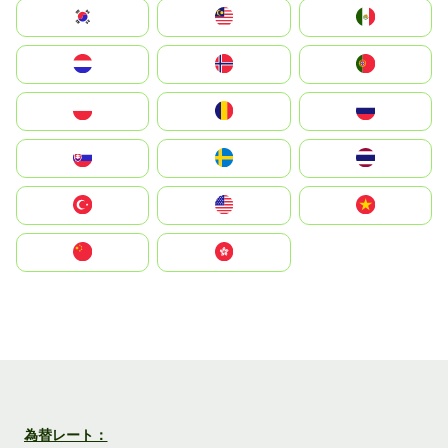
South Korea
Malay
Mexico
Nederland
Norge
Portugal
Polska
România
Россия
Slovensko
Ruoŧŧa
ไทย
Türkiye
United States
Vietnam
中国
中國香港特別行政區
為替レート：