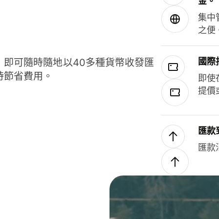
金。
集中
之便
國際
，即可隨時隨地以40多種貨幣收發匯
時節省費用。
即使
提價
匯款
匯款