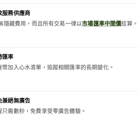
款服務供應商
e絕無隱藏費用，而且所有交易一律以
市場匯率中間價
結算。
時匯率
貨幣加入心水清單，追蹤相關匯率的長期變化。
免兼絕無廣告
程只需數秒，免費享受零廣告體驗。