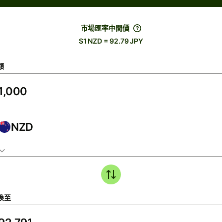
市場匯率中間價
$1 NZD = 92.79 JPY
額
NZD
換至