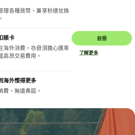
管理各種貨幣，兼享秒速兌換
。
扣賬卡
註冊
在海外消費，亦毋須擔心匯率
了解更多
或高昂交易費用。
到海外慳得更多
消費，無遠弗屆。