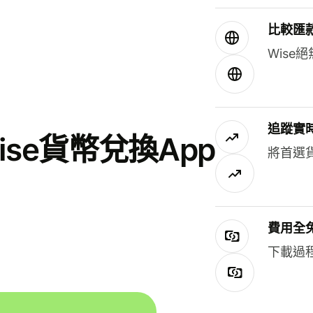
比較匯
Wis
追蹤實
se貨幣兌換App
將首選
費用全
下載過