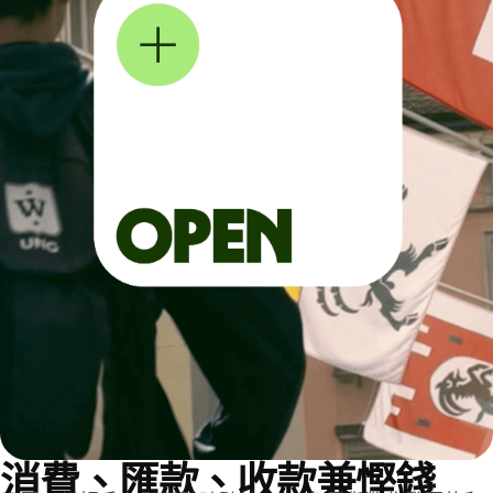
消費、匯款、收款兼慳錢