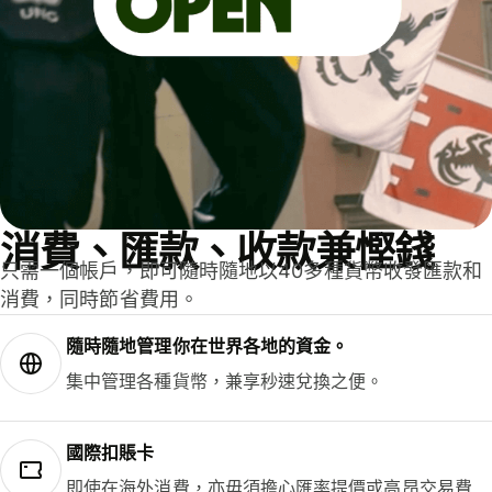
消費、匯款、收款兼慳錢
只需一個帳戶，即可隨時隨地以40多種貨幣收發匯款和
消費，同時節省費用。
隨時隨地管理你在世界各地的資金。
集中管理各種貨幣，兼享秒速兌換之便。
國際扣賬卡
即使在海外消費，亦毋須擔心匯率提價或高昂交易費