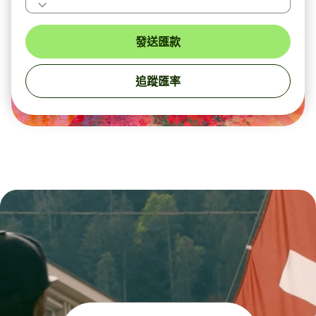
發送匯款
追蹤匯率