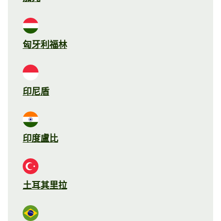
匈牙利福林
印尼盾
印度盧比
土耳其里拉