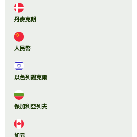
丹麥克朗
人民幣
以色列錫克爾
保加利亞列夫
加元