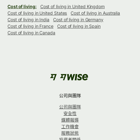
Cost of living:
Cost of living in United Kingdom
Cost of living in United States
Cost of living in Australia
Cost of living in India
Cost of living in Germany
Cost of living in France
Cost of living in Spain
Cost of living in Canada
公司與團隊
公司與團隊
安全性
媒體報導
工作機會
服務狀態
投資者關係