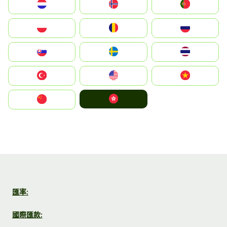
Nederland
Norge
Portugal
Polska
România
Россия
Slovensko
Ruoŧŧa
ไทย
Türkiye
United States
Vietnam
中國香港特別行政區
中国
匯率:
國際匯款: