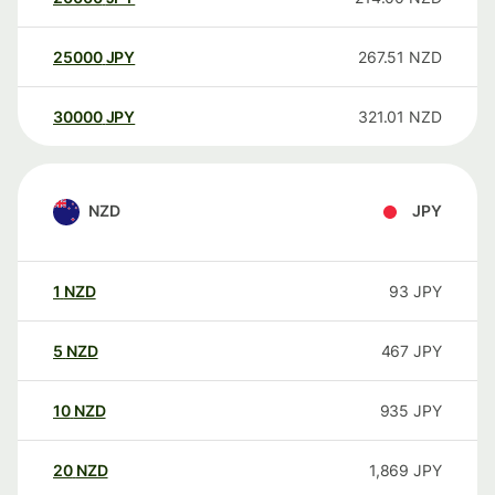
25000
JPY
267.51
NZD
30000
JPY
321.01
NZD
NZD
JPY
1
NZD
93
JPY
5
NZD
467
JPY
10
NZD
935
JPY
20
NZD
1,869
JPY