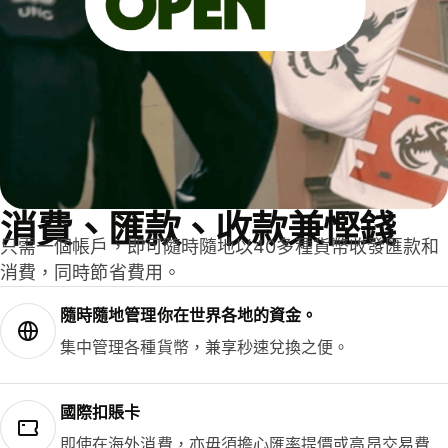
消費、匯款、收款兼慳錢
只需一個帳戶，即可隨時隨地以40多種貨幣收發匯款和
消費，同時節省費用。
隨時隨地管理你在世界各地的資金。
集中管理各種貨幣，兼享秒速兌換之便。
國際扣賬卡
即使在海外消費，亦毋須擔心匯率提價或高昂交易費