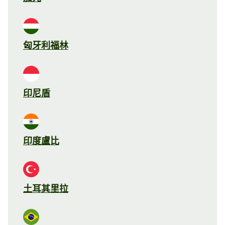
匈牙利福林
印尼盾
印度盧比
土耳其里拉