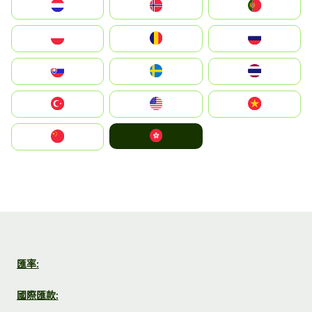
Nederland
Norge
Portugal
Polska
România
Россия
Slovensko
Ruoŧŧa
ไทย
Türkiye
United States
Vietnam
中國香港特別行政區
中国
匯率:
國際匯款: