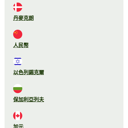
丹麥克朗
人民幣
以色列錫克爾
保加利亞列夫
加元