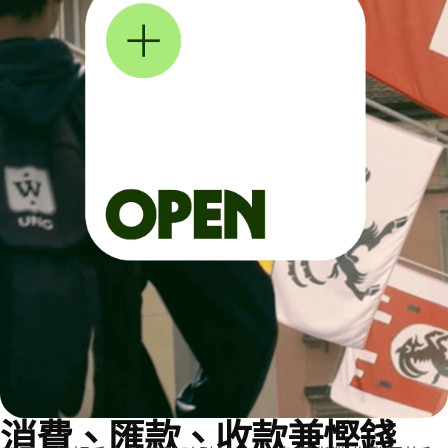
消費、匯款、收款兼慳錢