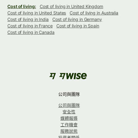
Cost of living:
Cost of living in United Kingdom
Cost of living in United States
Cost of living in Australia
Cost of living in India
Cost of living in Germany
Cost of living in France
Cost of living in Spain
Cost of living in Canada
公司與團隊
公司與團隊
安全性
媒體報導
工作機會
服務狀態
投資者關係