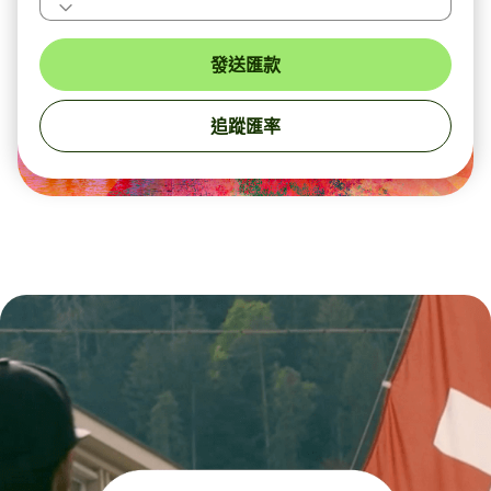
發送匯款
追蹤匯率