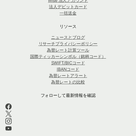
Wise 法人アカウント
法人デビットカード
一括送金
リソース
ニュースとブログ
リサーチプライバシーポリシー
為替レート計算ツール
国際ティッカーシンボル（銘柄コード）
SWIFT/BICコード
IBANコード
為替レートアラート
為替レートの比較
フォローして最新情報を確認