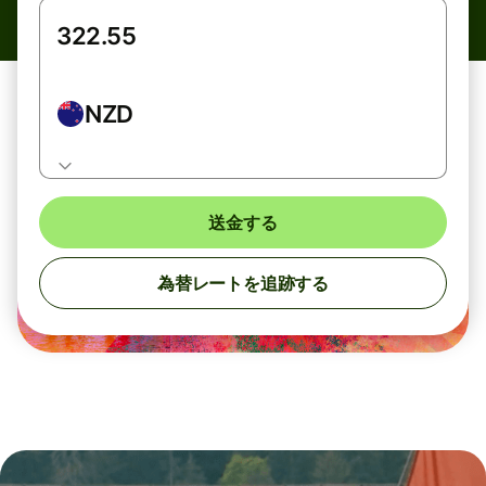
NZD
送金する
為替レートを追跡する