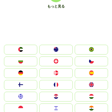
もっと見る
الإمارات العربية المتحدة
Australia
Brazil
България
Switzerland
Czechia
Deutschland
Denmark
España
Suomi
France
United Kingdom
Greece
Hrvatska
Magyarország
Indonesia
Israel
India