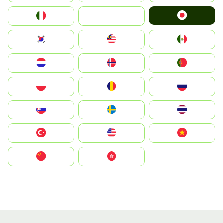
Japan
Italia
JA
South Korea
Malay
Mexico
Nederland
Norge
Portugal
Polska
România
Россия
Slovensko
Ruoŧŧa
ไทย
Türkiye
United States
Vietnam
中国
中國香港特別行政區