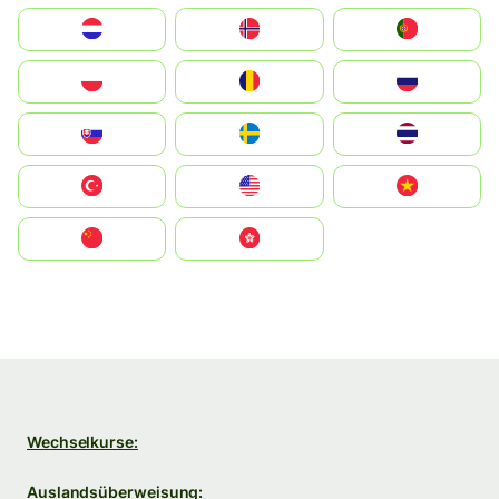
Nederland
Norge
Portugal
Polska
România
Россия
Slovensko
Ruoŧŧa
ไทย
Türkiye
United States
Vietnam
中国
中國香港特別行政區
Wechselkurse:
Auslandsüberweisung: