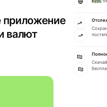
курс
бе
е приложение
Отсле
Сохран
и валют
постеп
Полнос
Скачай
беспла