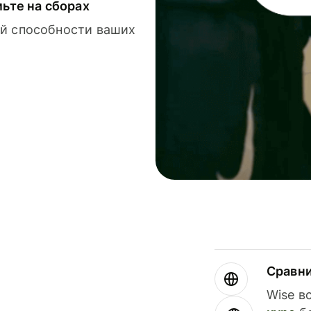
мьте на сборах
й способности ваших
Сравн
Wise в