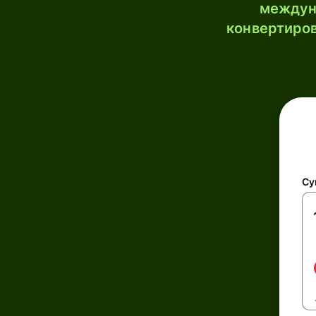
междун
конвертиров
Су