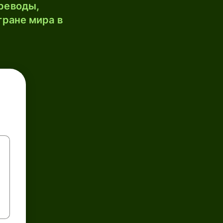
реводы,
тране мира в