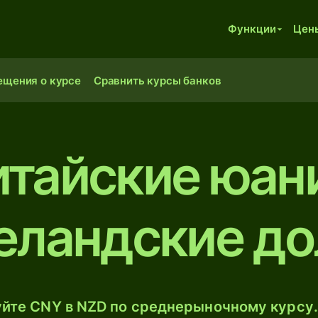
Функции
Цен
ещения о курсе
Сравнить курсы банков
итайские юани
еландские д
йте CNY в NZD по среднерыночному курсу.