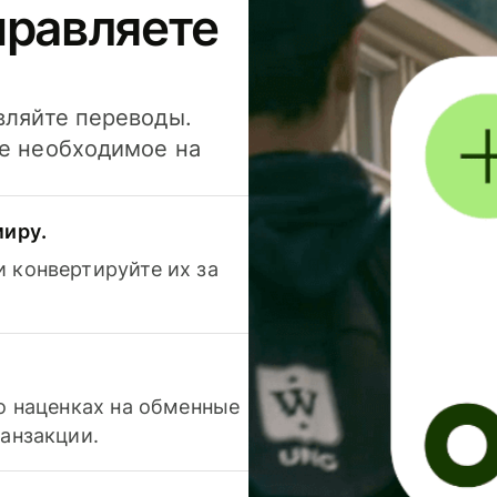
правляете
вляйте переводы.
се необходимое на
миру.
 конвертируйте их за
 о наценках на обменные
ранзакции.