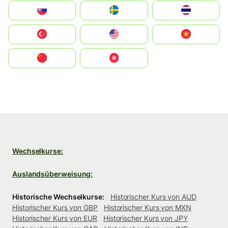
Slovensko
Ruoŧŧa
ไทย
Türkiye
United States
Vietnam
中国
中國香港特別行政區
Wechselkurse:
Auslandsüberweisung:
Historische Wechselkurse:
Historischer Kurs von AUD
Historischer Kurs von GBP
Historischer Kurs von MXN
Historischer Kurs von EUR
Historischer Kurs von JPY