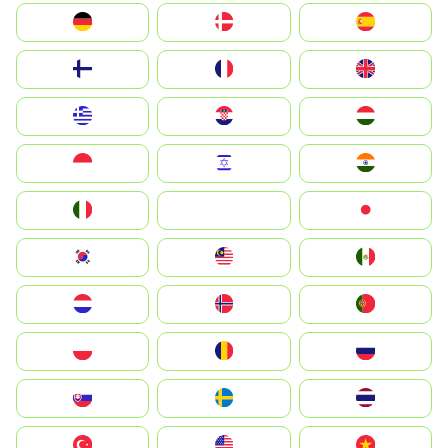
Deutschland
Denmark
España
Suomi
France
United Kingdom
Greece
Hrvatska
Magyarország
Indonesia
Israel
India
Italia
JA
Japan
South Korea
Malay
Mexico
Nederland
Norge
Portugal
Polska
România
Россия
Slovensko
Ruoŧŧa
ไทย
Türkiye
United States
Vietnam