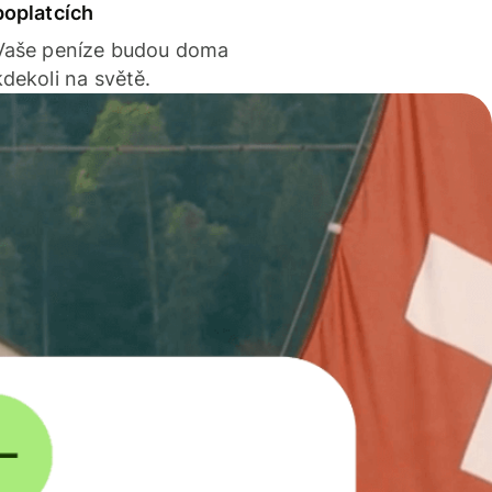
poplatcích
Vaše peníze budou doma
kdekoli na světě.