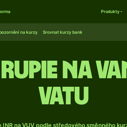
forma
Produkty
pozornění na kurzy
Srovnat kurzy bank
 rupie na v
vatu
e INR na VUV podle středového směnného kurz