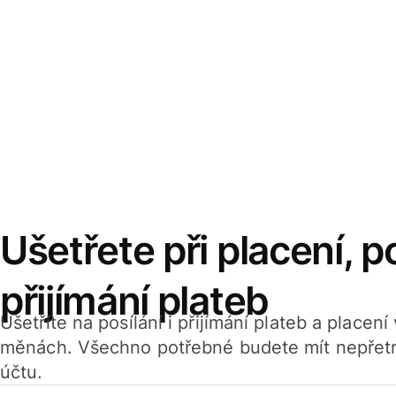
Ušetřete při placení, po
přijímání plateb
Ušetříte na posílání i přijímání plateb a placen
měnách. Všechno potřebné budete mít nepřetr
účtu.