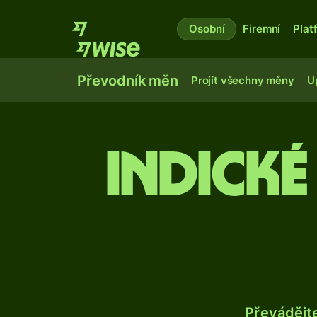
Osobní
Firemní
Plat
Převodník měn
Projít všechny měny
U
Indické
Převádějt