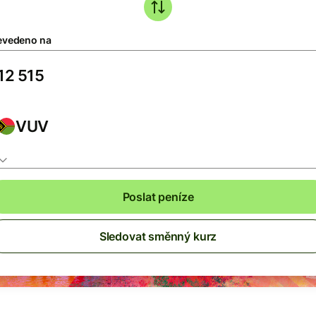
evedeno na
VUV
Poslat peníze
Sledovat směnný kurz