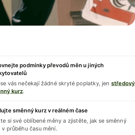
ovnejte podmínky převodů měn u jiných
kytovatelů
se vás nečekají žádné skryté poplatky, jen
středový
nný kurz
.
dujte směnný kurz v reálném čase
te si své oblíbené měny a zjistěte, jak se směnný
 v průběhu času mění.