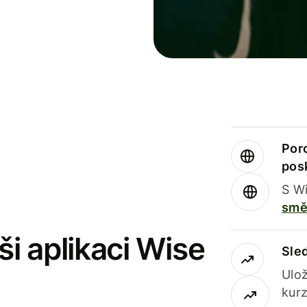
Por
pos
S Wi
smě
i aplikaci Wise
Sle
Ulož
kurz