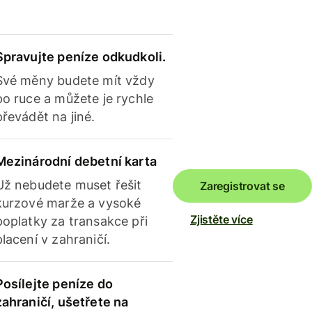
Spravujte peníze odkudkoli.
Své měny budete mít vždy
po ruce a můžete je rychle
převádět na jiné.
Mezinárodní debetní karta
Už nebudete muset řešit
Zaregistrovat se
kurzové marže a vysoké
Zjistěte více
poplatky za transakce při
placení v zahraničí.
Posílejte peníze do
zahraničí, ušetřete na