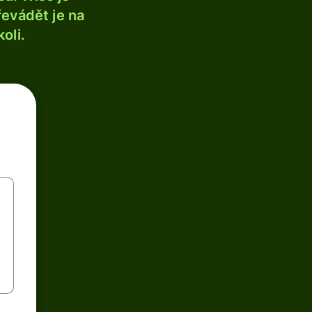
řevádět je na
oli.