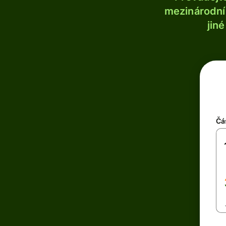
mezinárodní 
jin
Čá