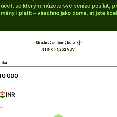
účet, se kterým můžete své peníze posílat, p
é měny i platit – všechno jako doma, ať jste kdek
Středový směnný kurz
₹1 INR = 1,252 VUV
stka
INR