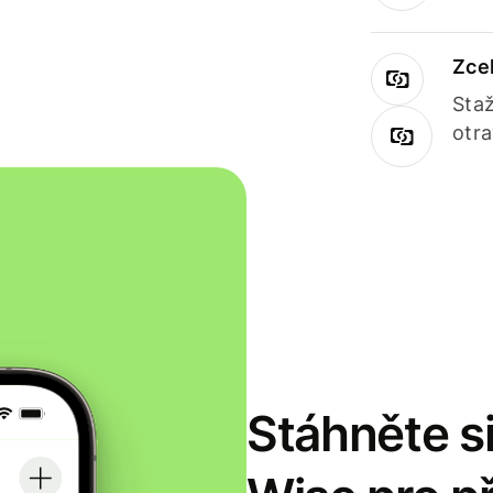
Zce
Staž
otr
Stáhněte si