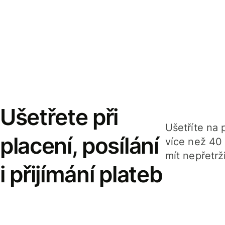
Ušetřete při
Ušetříte na p
placení, posílání
více než 40
mít nepřetrž
i přijímání plateb