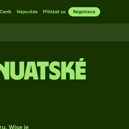
Ceník
Nápověda
Přihlásit se
Registrace
anuatské
u. Wise je