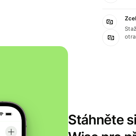
Zce
Staž
otr
Stáhněte si