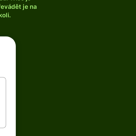
řevádět je na
oli.