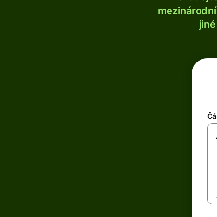
mezinárodní 
jin
Čá