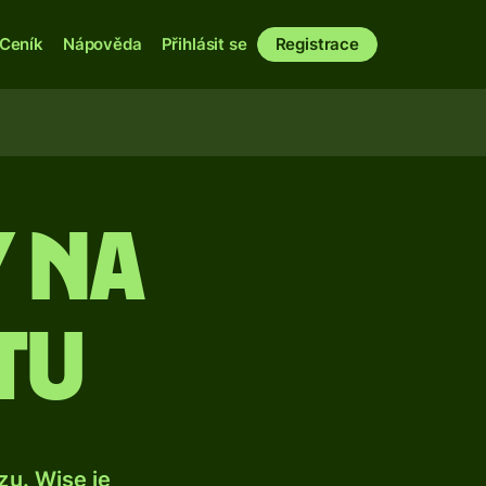
Ceník
Nápověda
Přihlásit se
Registrace
 na
tu
u. Wise je