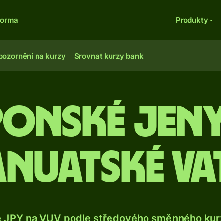
forma
Produkty
pozornění na kurzy
Srovnat kurzy bank
ponské jeny
anuatské va
e JPY na VUV podle středového směnného kurz