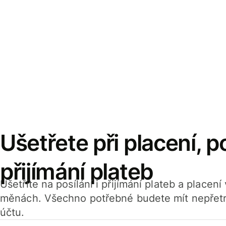
Ušetřete při placení, po
přijímání plateb
Ušetříte na posílání i přijímání plateb a placen
měnách. Všechno potřebné budete mít nepřetr
účtu.