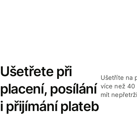
Ušetřete při
Ušetříte na p
placení, posílání
více než 40
mít nepřetrž
i přijímání plateb