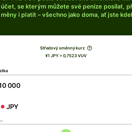
účet, se kterým můžete své peníze posílat, p
é měny i platit – všechno jako doma, ať jste kdek
Středový směnný kurz
¥1 JPY = 0,7523 VUV
stka
JPY