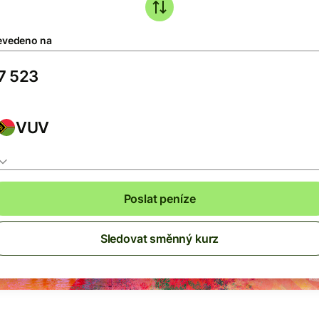
evedeno na
VUV
Poslat peníze
Sledovat směnný kurz