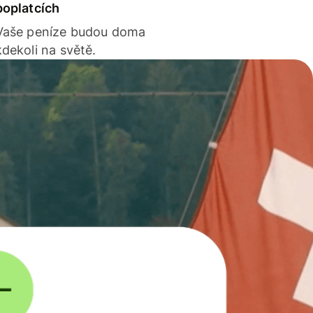
poplatcích
Vaše peníze budou doma
kdekoli na světě.