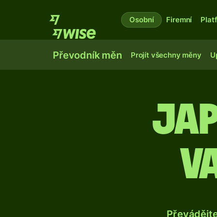
Osobní
Firemní
Plat
Převodník měn
Projít všechny měny
U
Ja
v
Převádějt