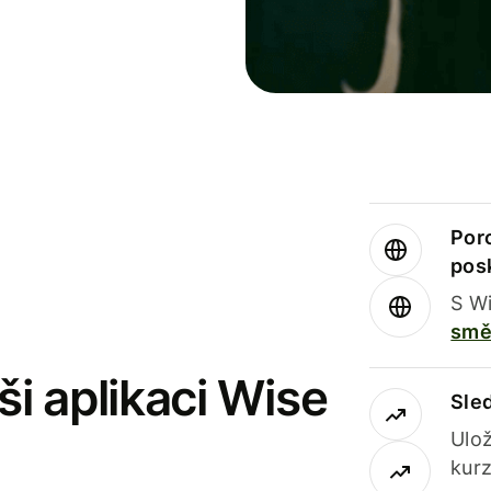
Por
pos
S Wi
smě
i aplikaci Wise
Sle
Ulož
kurz