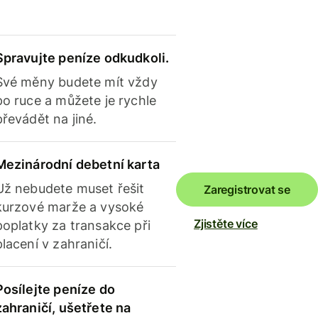
Spravujte peníze odkudkoli.
Své měny budete mít vždy
po ruce a můžete je rychle
převádět na jiné.
Mezinárodní debetní karta
Už nebudete muset řešit
Zaregistrovat se
kurzové marže a vysoké
Zjistěte více
poplatky za transakce při
placení v zahraničí.
Posílejte peníze do
zahraničí, ušetřete na