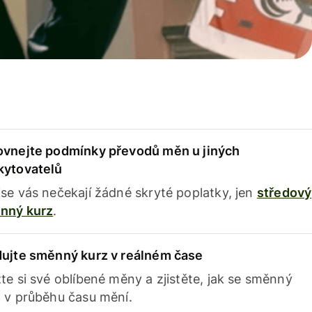
ovnejte podmínky převodů měn u jiných
kytovatelů
se vás nečekají žádné skryté poplatky, jen
středový
nný kurz
.
dujte směnný kurz v reálném čase
te si své oblíbené měny a zjistěte, jak se směnný
 v průběhu času mění.