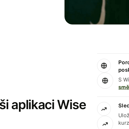
Por
pos
S Wi
smě
i aplikaci Wise
Sle
Ulož
kurz