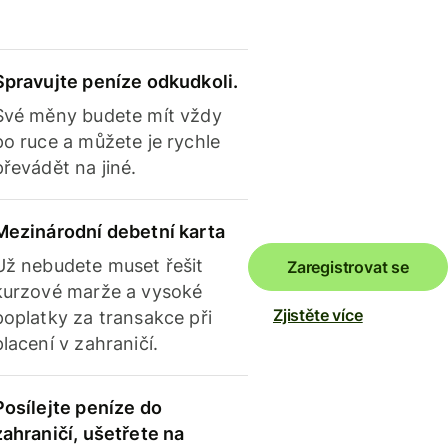
Spravujte peníze odkudkoli.
Své měny budete mít vždy
po ruce a můžete je rychle
převádět na jiné.
Mezinárodní debetní karta
Už nebudete muset řešit
Zaregistrovat se
kurzové marže a vysoké
Zjistěte více
poplatky za transakce při
placení v zahraničí.
Posílejte peníze do
zahraničí, ušetřete na