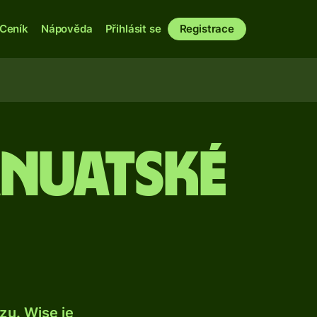
Ceník
Nápověda
Přihlásit se
Registrace
anuatské
u. Wise je