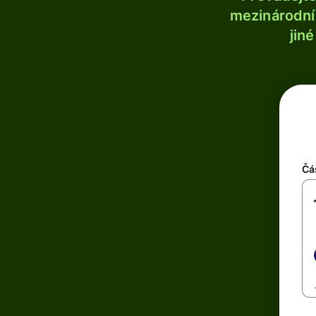
mezinárodní 
jin
Čá