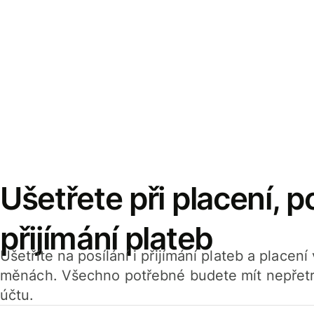
Ušetřete při placení, po
přijímání plateb
Ušetříte na posílání i přijímání plateb a placen
měnách. Všechno potřebné budete mít nepřetr
účtu.