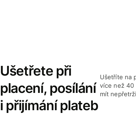
Ušetřete při
Ušetříte na p
placení, posílání
více než 40
mít nepřetrž
i přijímání plateb