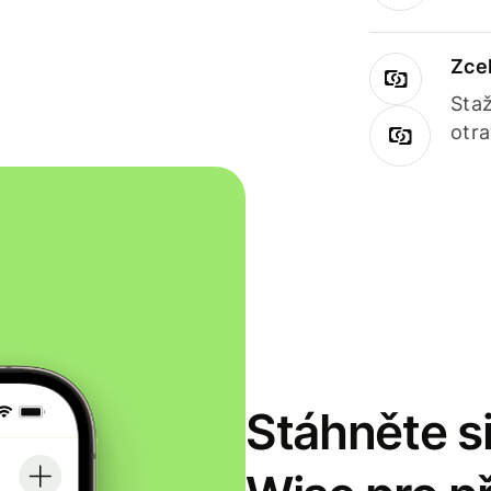
Zce
Staž
otr
Stáhněte si