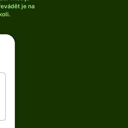
řevádět je na
oli.