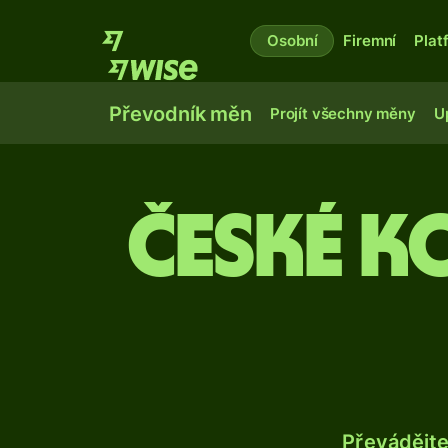
Osobní
Firemní
Plat
Převodník měn
Projít všechny měny
U
České k
Převádějt