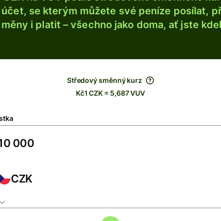
účet, se kterým můžete své peníze posílat, p
é měny i platit – všechno jako doma, ať jste kdek
Středový směnný kurz
Kč1 CZK = 5,687 VUV
stka
CZK