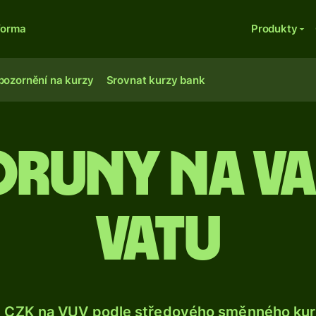
forma
Produkty
pozornění na kurzy
Srovnat kurzy bank
oruny na v
vatu
e CZK na VUV podle středového směnného kurz