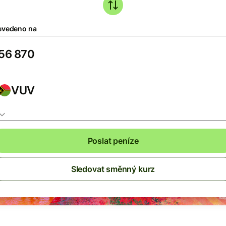
evedeno na
VUV
Poslat peníze
Sledovat směnný kurz