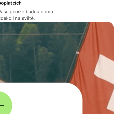
poplatcích
Vaše peníze budou doma
kdekoli na světě.