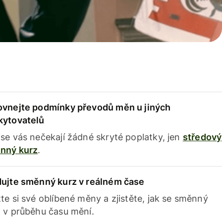
ovnejte podmínky převodů měn u jiných
kytovatelů
se vás nečekají žádné skryté poplatky, jen
středový
nný kurz
.
dujte směnný kurz v reálném čase
te si své oblíbené měny a zjistěte, jak se směnný
 v průběhu času mění.