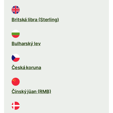
Britská libra (Sterling)
Bulharský lev
Česká koruna
Čínský jüan (RMB)