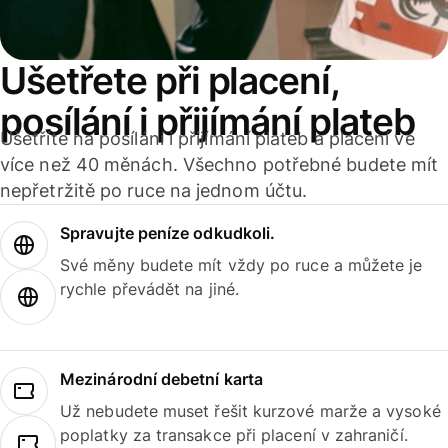
Ušetřete při placení,
posílání i přijímání plateb
Ušetříte na posílání i přijímání plateb a placení ve
více než 40 měnách. Všechno potřebné budete mít
nepřetržitě po ruce na jednom účtu.
Spravujte peníze odkudkoli.
Své měny budete mít vždy po ruce a můžete je
rychle převádět na jiné.
Mezinárodní debetní karta
Už nebudete muset řešit kurzové marže a vysoké
poplatky za transakce při placení v zahraničí.