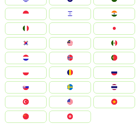
Indonesia
Israel
India
Italia
JA
Japan
South Korea
Malay
Mexico
Nederland
Norge
Portugal
Polska
România
Россия
Slovensko
Ruoŧŧa
ไทย
Türkiye
United States
Vietnam
中国
中國香港特別行政區