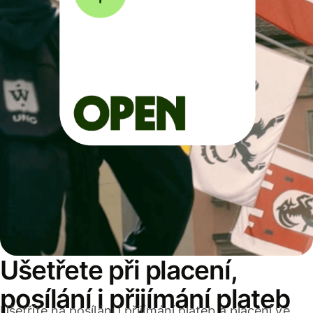
Ušetřete při placení,
posílání i přijímání plateb
Ušetříte na posílání i přijímání plateb a placení ve