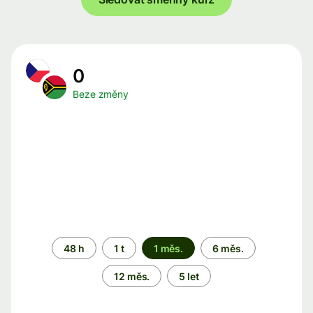
0
Beze změny
Časové
48 h
1 t
1 měs.
6 měs.
období
12 měs.
5 let