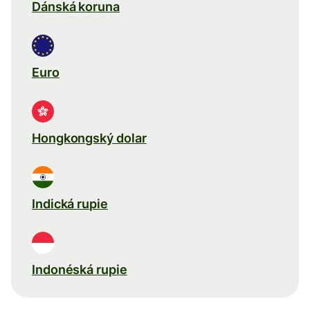
Dánská koruna
Euro
Hongkongský dolar
Indická rupie
Indonéská rupie