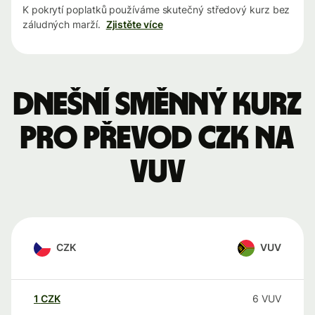
K pokrytí poplatků používáme skutečný středový kurz bez
záludných marží.
Zjistěte více
Dnešní směnný kurz
pro převod CZK na
VUV
CZK
VUV
1
CZK
6
VUV