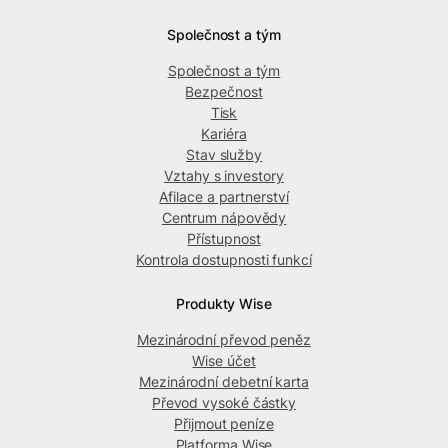
Společnost a tým
Společnost a tým
Bezpečnost
Tisk
Kariéra
Stav služby
Vztahy s investory
Afilace a partnerství
Centrum nápovědy
Přístupnost
Kontrola dostupnosti funkcí
Produkty Wise
Mezinárodní převod peněz
Wise účet
Mezinárodní debetní karta
Převod vysoké částky
Přijmout peníze
Platforma Wise