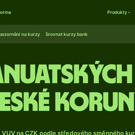
forma
Produkty
pozornění na kurzy
Srovnat kurzy bank
anuatských
eské koru
e VUV na CZK podle středového směnného kurz