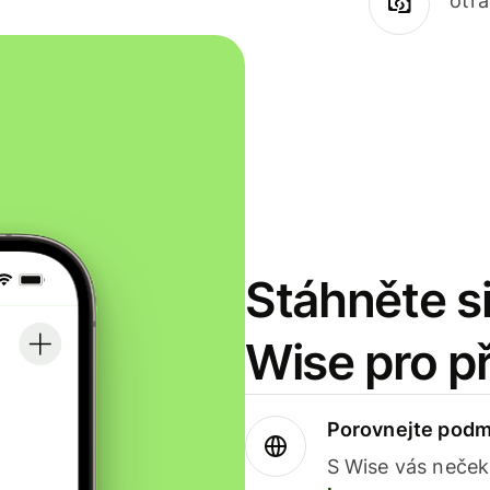
otr
Stáhněte si
Wise pro p
Porovnejte podm
S Wise vás neček