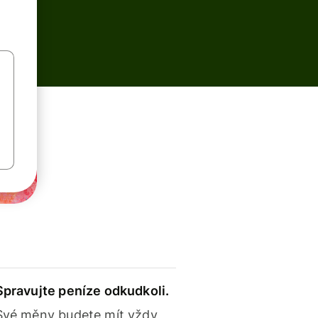
Spravujte peníze odkudkoli.
Své měny budete mít vždy