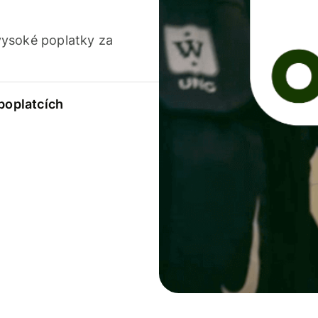
vysoké poplatky za
 poplatcích