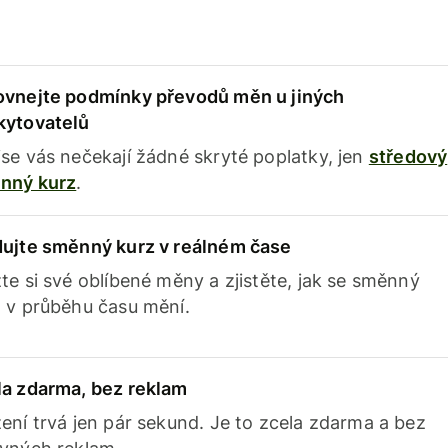
ovnejte podmínky převodů měn u jiných
kytovatelů
se vás nečekají žádné skryté poplatky, jen
středový
nný kurz
.
dujte směnný kurz v reálném čase
te si své oblíbené měny a zjistěte, jak se směnný
 v průběhu času mění.
la zdarma, bez reklam
ení trvá jen pár sekund. Je to zcela zdarma a bez