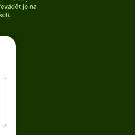
řevádět je na
oli.