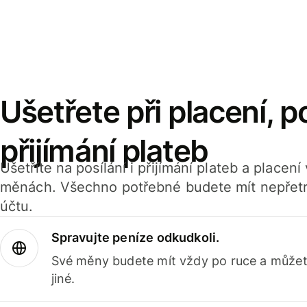
Ušetřete při placení, po
přijímání plateb
Ušetříte na posílání i přijímání plateb a placen
měnách. Všechno potřebné budete mít nepřetr
účtu.
Spravujte peníze odkudkoli.
Své měny budete mít vždy po ruce a můžete
jiné.