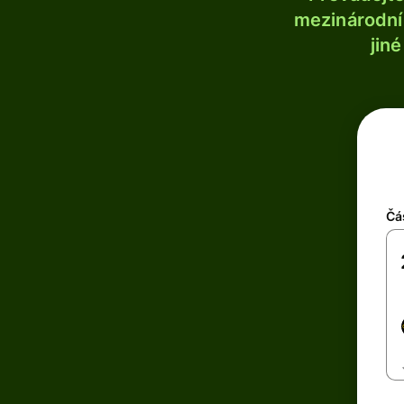
mezinárodní 
jin
Čá