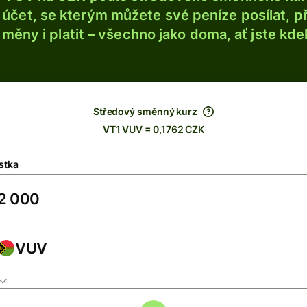
účet, se kterým můžete své peníze posílat, p
é měny i platit – všechno jako doma, ať jste kdek
Středový směnný kurz
VT1 VUV = 0,1762 CZK
stka
VUV