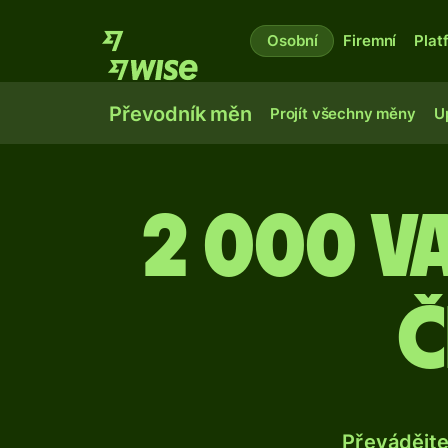
Osobní
Firemní
Plat
Převodník měn
Projít všechny měny
U
2 000 v
č
Převádějt