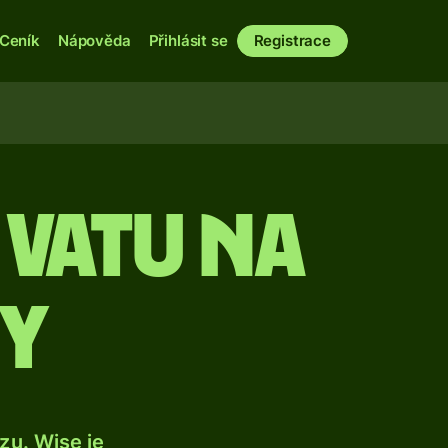
Ceník
Nápověda
Přihlásit se
Registrace
 vatu na
ny
u. Wise je