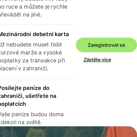
po ruce a můžete je rychle
převádět na jiné.
Mezinárodní debetní karta
Už nebudete muset řešit
Zaregistrovat se
kurzové marže a vysoké
Zjistěte více
poplatky za transakce při
placení v zahraničí.
Posílejte peníze do
zahraničí, ušetřete na
poplatcích
Vaše peníze budou doma
kdekoli na světě.