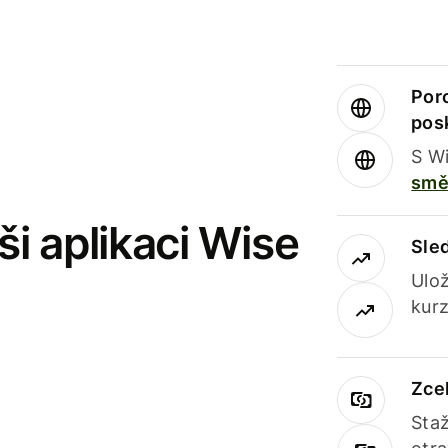
Por
pos
S Wi
smě
i aplikaci Wise
Sle
Ulož
kurz
Zce
Staž