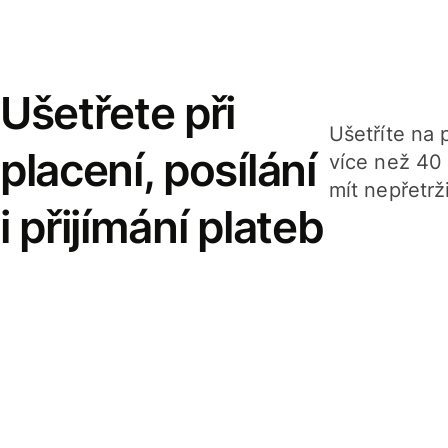
Ušetřete při
Ušetříte na p
placení, posílání
více než 40
mít nepřetrž
i přijímání plateb