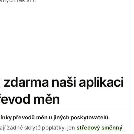
avných reklam.
 zdarma naši aplikaci
řevod měn
ínky převodů měn u jiných poskytovatelů
ají žádné skryté poplatky, jen
středový směnný