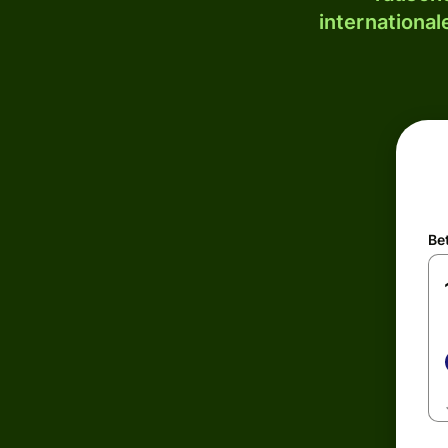
internationa
Be