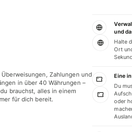
Verwal
und da
Halte 
Ort und
Sekund
i Überweisungen, Zahlungen und
Eine i
ängen in über 40 Währungen –
Du mus
 du brauchst, alles in einem
Aufsch
mer für dich bereit.
oder h
machen
Ausland