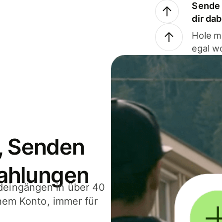
Sende 
dir da
Hole m
egal w
, Senden
ahlungen
deingängen in über 40
inem Konto, immer für