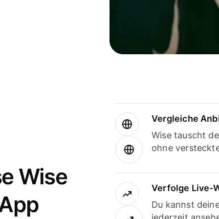
Vergleiche Anb
Wise tauscht d
ohne versteckt
se Wise
Verfolge Live-
-App
Du kannst dein
jederzeit anseh