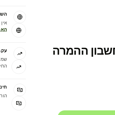
השו
אין עמ
האמ
חשבון ההמרה
עקב
שמר
החלי
חינם
הורי