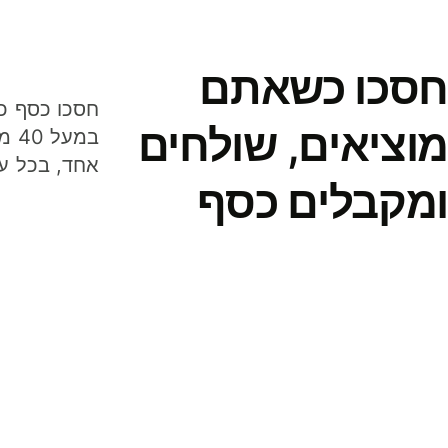
חסכו כשאתם
מוציאים, שולחים
במע
אחד, בכל ע
ומקבלים כסף