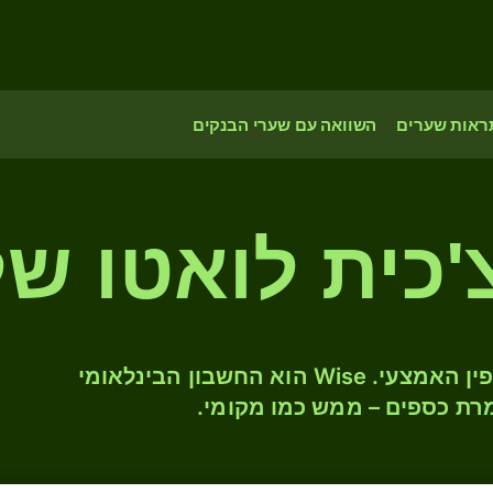
ראות שערים
השוואה עם שערי הבנקים
'כית לואטו של
המירו CZK ל- VUV לפי שער החליפין האמצעי. Wise הוא החשבון הבינלאומי
רת כספים – ממש כמו מקומי.