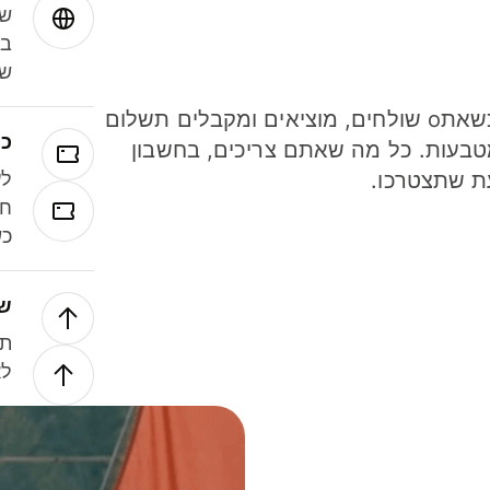
שמ
במ
שנ
חסכו כסף כשאתo שולחים, מוציאים ומקבלים תשלום
כר
ל 40 מטבעות. כל מה שאתם צריכים, בחשבון
ת שתצטרכו.
לע
חל
כש
של
תנ
לא