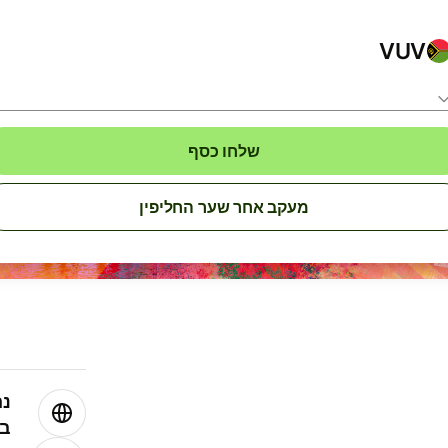
VUV
שלחו כסף
מעקב אחר שער החליפין
נה
בע