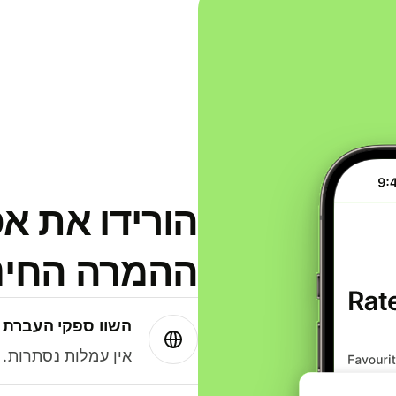
הורידו את א
ההמרה החינמית
השוו ספקי העברת 
אין עמלות נסתרות. עם Wise תמיד תק