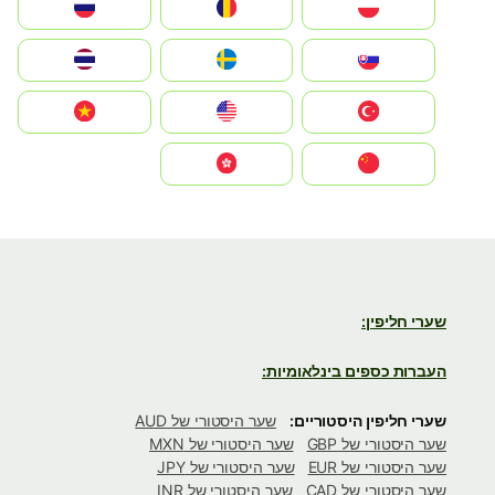
Polska
România
Россия
Slovensko
Ruoŧŧa
ไทย
Türkiye
United States
Vietnam
中国
中國香港特別行政區
שערי חליפין:
העברות כספים בינלאומיות:
שערי חליפין היסטוריים:
שער היסטורי של AUD
שער היסטורי של GBP
שער היסטורי של MXN
שער היסטורי של EUR
שער היסטורי של JPY
שער היסטורי של CAD
שער היסטורי של INR