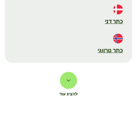
כתר דני
כתר נורווגי
להציג עוד