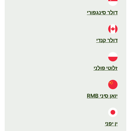
דולר סינגפורי
דולר קנדי
זלוטי פולני
יואן סיני RMB
ין יפני