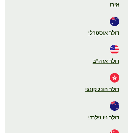
אירו
דולר אוסטרלי
דולר ארה"ב
דולר הונג קונגי
דולר ניו זילנדי