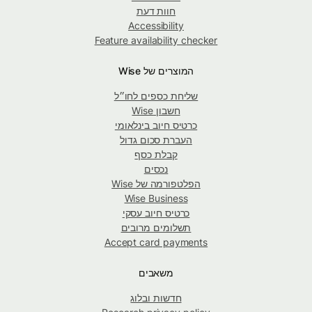
חוות דעת
Accessibility
Feature availability checker
המוצרים של Wise
שליחת כספים לחו״ל
חשבון Wise
כרטיס חיוב בינלאומי
העברת סכום גדול
קבלת כסף
נכסים
הפלטפורמה של Wise
Wise Business
כרטיס חיוב עסקי
תשלומים מרובים
Accept card payments
משאבים
חדשות ובלוג