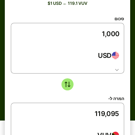
$1 USD ← 119.1 VUV
סכום
USD
המרה ל-