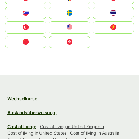
Slovensko
Ruoŧŧa
ไทย
Türkiye
United States
Vietnam
中国
中國香港特別行政區
Wechselkurse:
Auslandsüberweisung:
Cost of living:
Cost of living in United Kingdom
Cost of living in United States
Cost of living in Australia