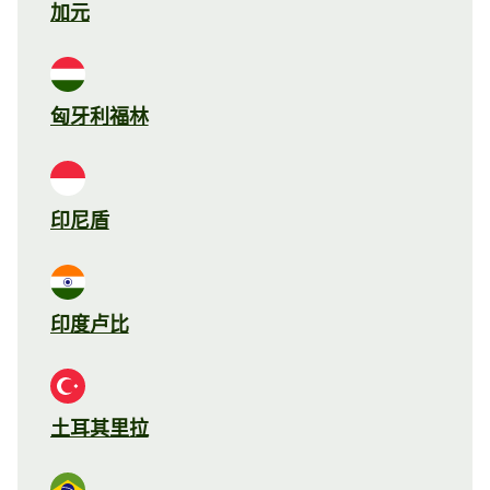
加元
匈牙利福林
印尼盾
印度卢比
土耳其里拉