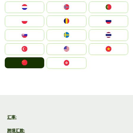
Nederland
Norge
Portugal
Polska
România
Россия
Slovensko
Ruoŧŧa
ไทย
Türkiye
United States
Vietnam
中国
中國香港特別行政區
汇率:
跨境汇款: