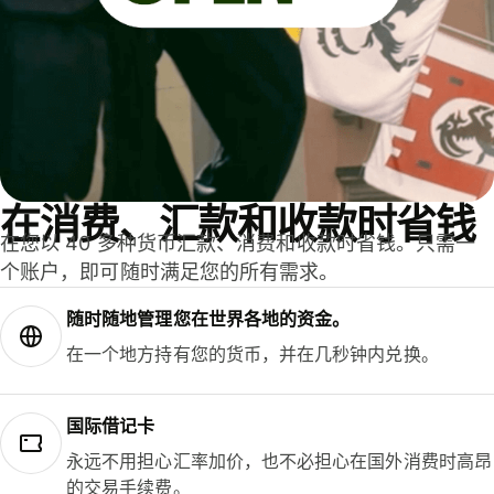
在消费、汇款和收款时省钱
在您以 40 多种货币汇款、消费和收款时省钱。只需一
个账户，即可随时满足您的所有需求。
随时随地管理您在世界各地的资金。
在一个地方持有您的货币，并在几秒钟内兑换。
国际借记卡
永远不用担心汇率加价，也不必担心在国外消费时高昂
的交易手续费。