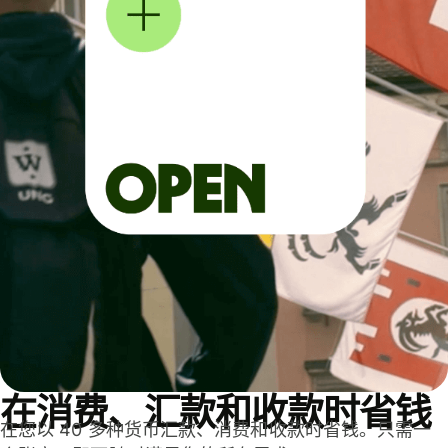
在消费、汇款和收款时省钱
在您以 40 多种货币汇款、消费和收款时省钱。只需一