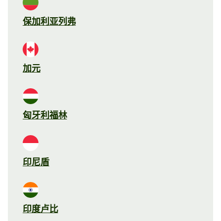
保加利亚列弗
加元
匈牙利福林
印尼盾
印度卢比