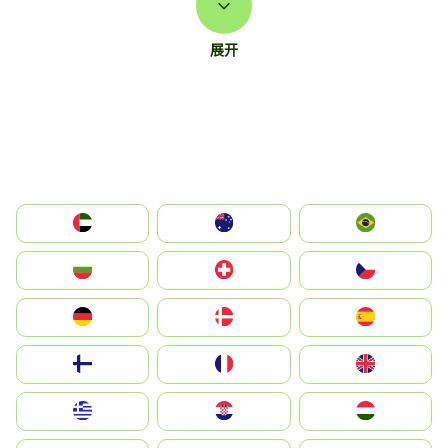
展开
الإمارات العربية المتحدة
Australia
Brazil
България
Switzerland
Czechia
Deutschland
Denmark
España
Suomi
France
United Kingdom
Greece
Hrvatska
Magyarország