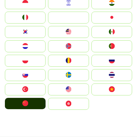
Indonesia
Israel
India
Italia
JA
Japan
South Korea
Malay
Mexico
Nederland
Norge
Portugal
Polska
România
Россия
Slovensko
Ruoŧŧa
ไทย
Türkiye
United States
Vietnam
中国
中國香港特別行政區