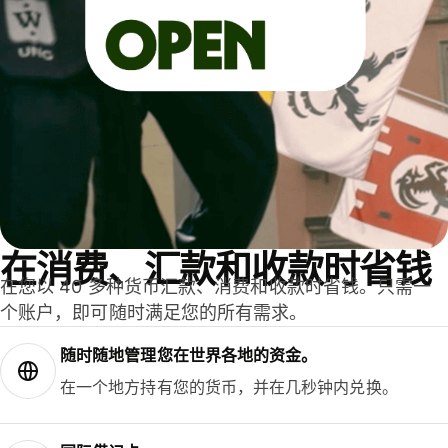
在消费、汇款和收款时省钱
在您以 40 多种货币汇款、消费和收款时省钱。只需一
个账户，即可随时满足您的所有需求。
随时随地管理您在世界各地的资金。
在一个地方持有您的货币，并在几秒钟内兑换。