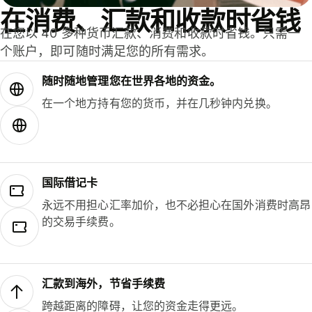
在消费、汇款和收款时省钱
在您以 40 多种货币汇款、消费和收款时省钱。只需一
个账户，即可随时满足您的所有需求。
随时随地管理您在世界各地的资金。
在一个地方持有您的货币，并在几秒钟内兑换。
国际借记卡
永远不用担心汇率加价，也不必担心在国外消费时高昂
的交易手续费。
汇款到海外，节省手续费
跨越距离的障碍，让您的资金走得更远。