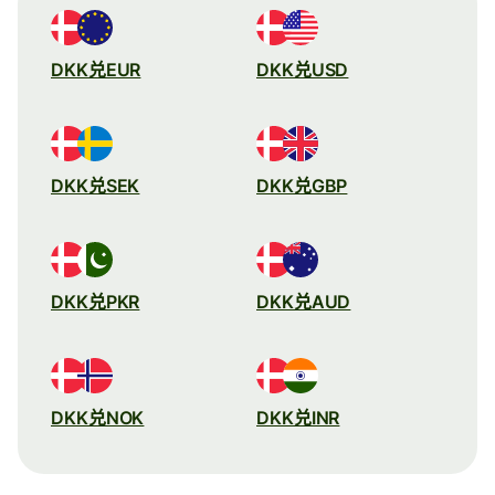
DKK兑EUR
DKK兑USD
DKK兑SEK
DKK兑GBP
DKK兑PKR
DKK兑AUD
DKK兑NOK
DKK兑INR