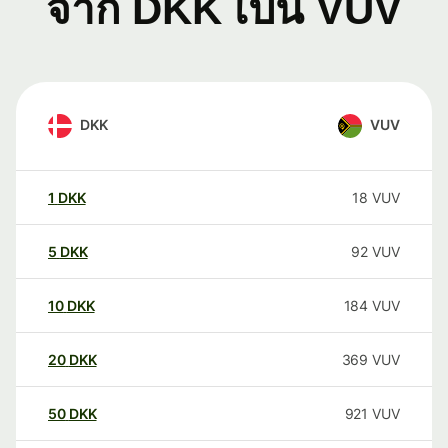
จาก DKK เป็น VUV
DKK
VUV
1
DKK
18
VUV
5
DKK
92
VUV
10
DKK
184
VUV
20
DKK
369
VUV
50
DKK
921
VUV