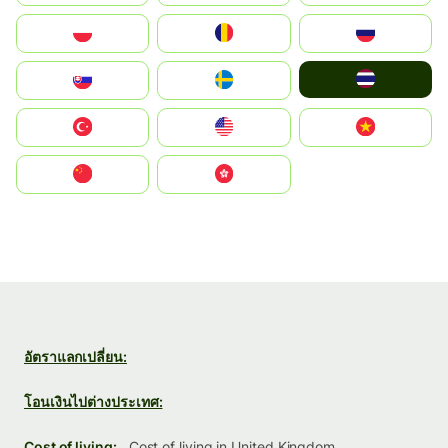
Polska
România
Россия
ไทย
Slovensko
Ruoŧŧa
Türkiye
United States
Vietnam
中国
中國香港特別行政區
อัตราแลกเปลี่ยน:
โอนเงินไปต่างประเทศ:
Cost of living:
Cost of living in United Kingdom