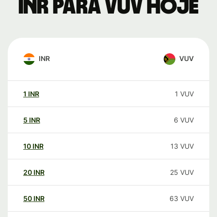
INR para VUV hoje
INR
VUV
1
INR
1
VUV
5
INR
6
VUV
10
INR
13
VUV
20
INR
25
VUV
50
INR
63
VUV