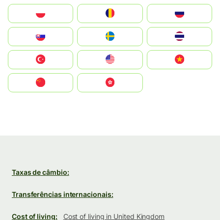
Polska
România
Россия
Slovensko
Ruoŧŧa
ไทย
Türkiye
United States
Vietnam
中国
中國香港特別行政區
Taxas de câmbio:
Transferências internacionais:
Cost of living:
Cost of living in United Kingdom