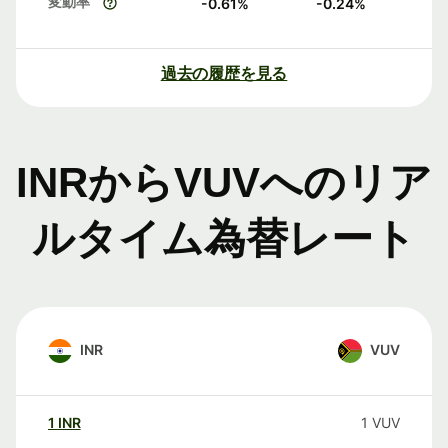
変動率
-0.61
%
-0.24
%
過去の履歴を見る
INRからVUVへのリア
ルタイム為替レート
INR
VUV
1
INR
1
VUV