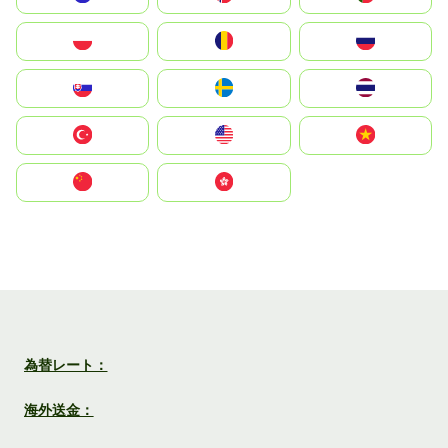
Polska
România
Россия
Slovensko
Ruoŧŧa
ไทย
Türkiye
United States
Vietnam
中国
中國香港特別行政區
為替レート：
海外送金：