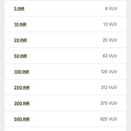
5
INR
6
VUV
10
INR
12
VUV
20
INR
25
VUV
50
INR
62
VUV
100
INR
125
VUV
250
INR
312
VUV
300
INR
375
VUV
500
INR
625
VUV