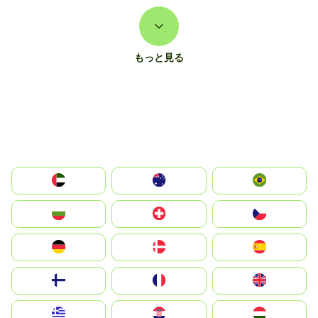
もっと見る
الإمارات العربية المتحدة
Australia
Brazil
България
Switzerland
Czechia
Deutschland
Denmark
España
Suomi
France
United Kingdom
Greece
Hrvatska
Magyarország