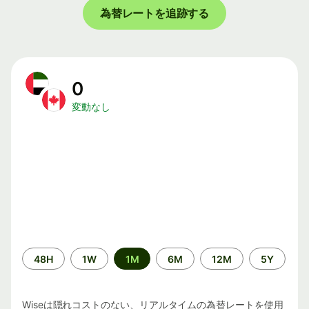
為替レートを追跡する
0
変動なし
期
48H
1W
1M
6M
12M
5Y
間
Wiseは隠れコストのない、リアルタイムの為替レートを使用