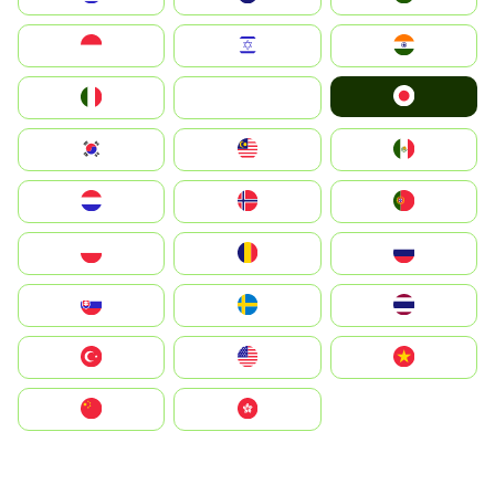
Indonesia
Israel
India
Japan
Italia
JA
South Korea
Malay
Mexico
Nederland
Norge
Portugal
Polska
România
Россия
Slovensko
Ruoŧŧa
ไทย
Türkiye
United States
Vietnam
中国
中國香港特別行政區