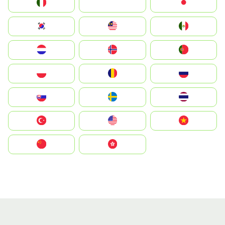
Italia
JA
Japan
South Korea
Malay
Mexico
Nederland
Norge
Portugal
Polska
România
Россия
Slovensko
Ruoŧŧa
ไทย
Türkiye
United States
Vietnam
中国
中國香港特別行政區