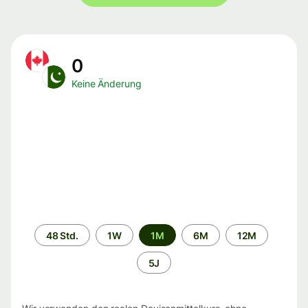
0
Keine Änderung
Zeitraum
48 Std.
1W
1M
6M
12M
5J