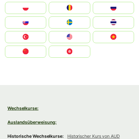
Polska
România
Россия
Slovensko
Ruoŧŧa
ไทย
Türkiye
United States
Vietnam
中国
中國香港特別行政區
Wechselkurse:
Auslandsüberweisung:
Historische Wechselkurse:
Historischer Kurs von AUD