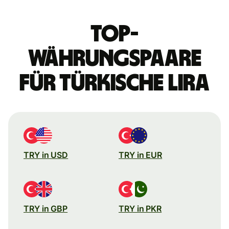
Top-
Währungspaare
für türkische Lira
TRY in USD
TRY in EUR
TRY in GBP
TRY in PKR