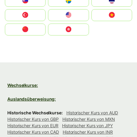
Slovensko
Ruoŧŧa
ไทย
Türkiye
United States
Vietnam
中国
中國香港特別行政區
Wechselkurse:
Auslandsüberweisung:
Historische Wechselkurse:
Historischer Kurs von AUD
Historischer Kurs von GBP
Historischer Kurs von MXN
Historischer Kurs von EUR
Historischer Kurs von JPY
Historischer Kurs von CAD
Historischer Kurs von INR