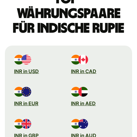
Währungspaare
für indische Rupie
INR in USD
INR in CAD
INR in EUR
INR in AED
INR in GBP
INR in AUD