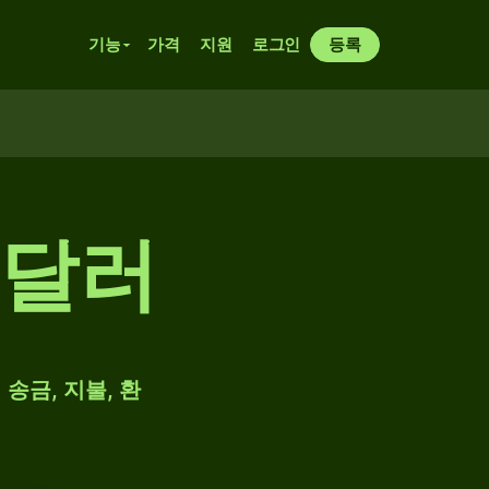
기능
가격
지원
로그인
등록
 달러
송금, 지불, 환