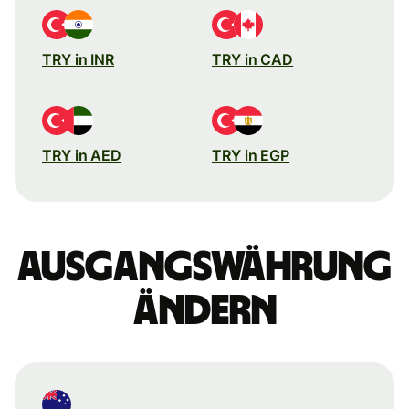
TRY in INR
TRY in CAD
TRY in AED
TRY in EGP
Ausgangswährung
ändern