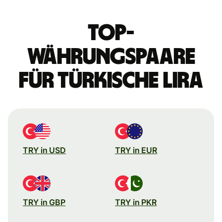
Top-
Währungspaare
für türkische Lira
TRY in USD
TRY in EUR
TRY in GBP
TRY in PKR