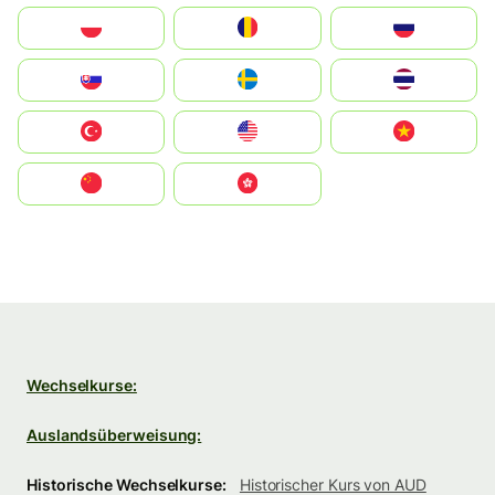
Polska
România
Россия
Slovensko
Ruoŧŧa
ไทย
Türkiye
United States
Vietnam
中国
中國香港特別行政區
Wechselkurse:
Auslandsüberweisung:
Historische Wechselkurse:
Historischer Kurs von AUD