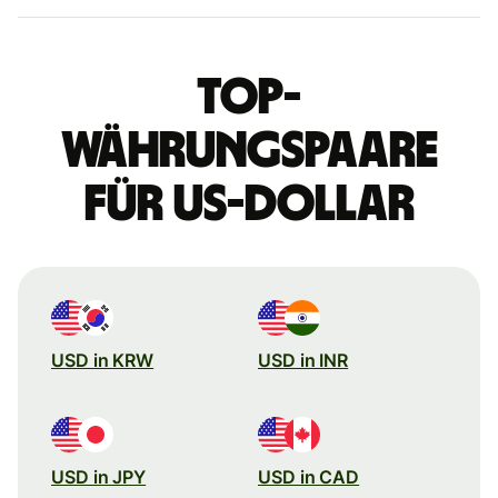
Top-
Währungspaare
für US-Dollar
USD in KRW
USD in INR
USD in JPY
USD in CAD