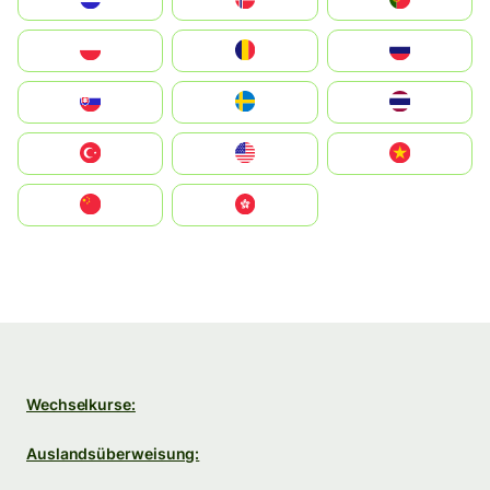
Polska
România
Россия
Slovensko
Ruoŧŧa
ไทย
Türkiye
United States
Vietnam
中国
中國香港特別行政區
Wechselkurse:
Auslandsüberweisung: