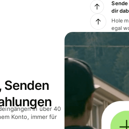
Sende 
dir da
Hole m
egal w
, Senden
ahlungen
deingängen in über 40
inem Konto, immer für