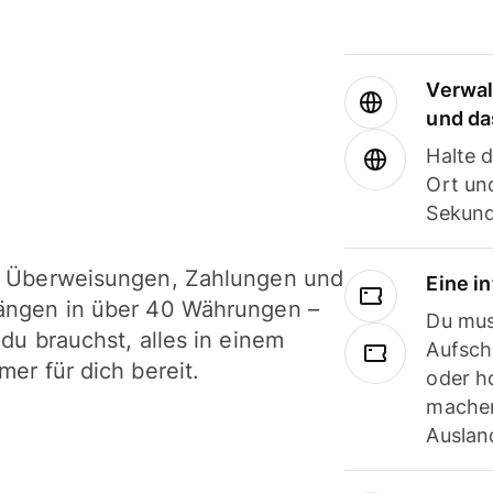
Verwal
und da
Halte 
Ort und
Sekund
i Überweisungen, Zahlungen und
Eine i
ängen in über 40 Währungen –
Du mus
 du brauchst, alles in einem
Aufsch
mer für dich bereit.
oder h
machen
Ausland