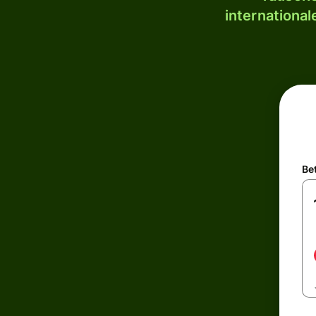
internationa
Be