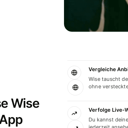
Vergleiche Anb
Wise tauscht d
ohne versteckt
se Wise
Verfolge Live-
-App
Du kannst dein
jederzeit anseh