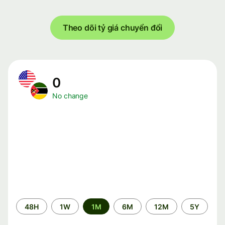
Theo dõi tỷ giá chuyển đổi
0
No change
Time
48H
1W
1M
6M
12M
5Y
period