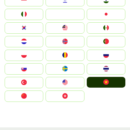
Indonesia
Israel
India
Italia
JA
Japan
South Korea
Malay
Mexico
Nederland
Norge
Portugal
Polska
România
Россия
Slovensko
Ruoŧŧa
ไทย
Vietnam
Türkiye
United States
中国
中國香港特別行政區