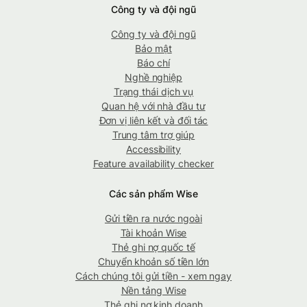
Công ty và đội ngũ
Công ty và đội ngũ
Bảo mật
Báo chí
Nghề nghiệp
Trạng thái dịch vụ
Quan hệ với nhà đầu tư
Đơn vị liên kết và đối tác
Trung tâm trợ giúp
Accessibility
Feature availability checker
Các sản phẩm Wise
Gửi tiền ra nước ngoài
Tài khoản Wise
Thẻ ghi nợ quốc tế
Chuyển khoản số tiền lớn
Cách chúng tôi gửi tiền - xem ngay
Nền tảng Wise
Thẻ ghi nợ kinh doanh