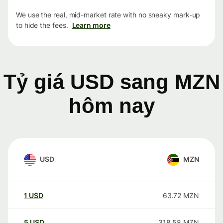
We use the real, mid-market rate with no sneaky mark-up
to hide the fees.
Learn more
Tỷ giá USD sang MZN
hôm nay
USD
MZN
1
USD
63.72
MZN
5
USD
318.58
MZN