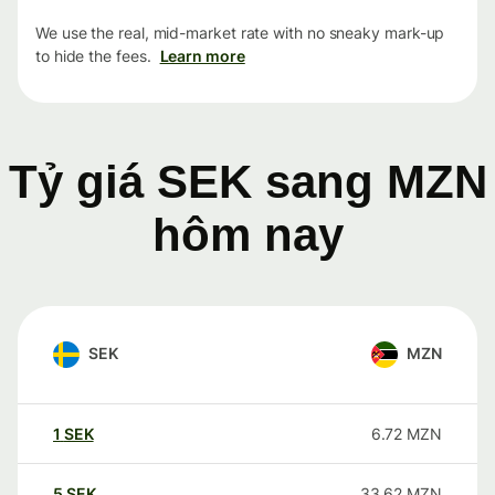
We use the real, mid-market rate with no sneaky mark-up
to hide the fees.
Learn more
Tỷ giá SEK sang MZN
hôm nay
SEK
MZN
1
SEK
6.72
MZN
5
SEK
33.62
MZN