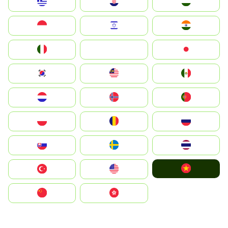
Greece
Hrvatska
Magyarország
Indonesia
Israel
India
Italia
JA
Japan
South Korea
Malay
Mexico
Nederland
Norge
Portugal
Polska
România
Россия
Slovensko
Ruoŧŧa
ไทย
Vietnam
Türkiye
United States
中国
中國香港特別行政區