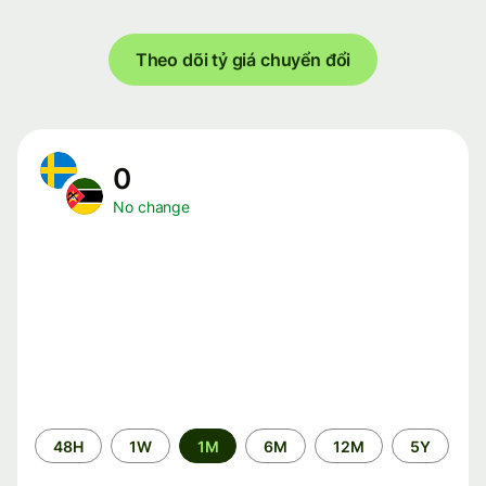
Theo dõi tỷ giá chuyển đổi
0
No change
Time
48H
1W
1M
6M
12M
5Y
period