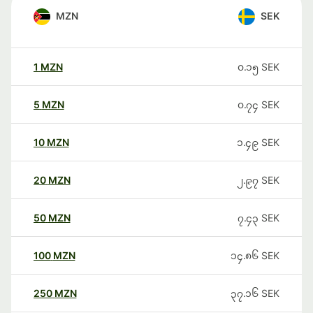
MZN
SEK
1
MZN
၀.၁၅
SEK
5
MZN
၀.၇၄
SEK
10
MZN
၁.၄၉
SEK
20
MZN
၂.၉၇
SEK
50
MZN
၇.၄၃
SEK
100
MZN
၁၄.၈၆
SEK
250
MZN
၃၇.၁၆
SEK