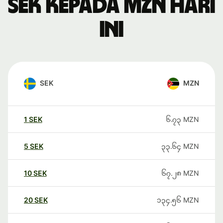
SEK kepada MZN hari
ini
SEK
MZN
1
SEK
၆.၇၃
MZN
5
SEK
၃၃.၆၄
MZN
10
SEK
၆၇.၂၈
MZN
20
SEK
၁၃၄.၅၆
MZN