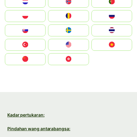
Nederland
Norge
Portugal
Polska
România
Россия
Slovensko
Ruoŧŧa
ไทย
Türkiye
United States
Vietnam
中国
中國香港特別行政區
Kadar pertukaran:
Pindahan wang antarabangsa: