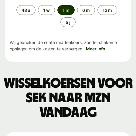
Periode
48 u
1 w
1 m
6 m
12 m
5 j
Wij gebruiken de echte middenkoers, zonder stiekeme
opslagen om de kosten te verbergen.
Meer info
Wisselkoersen voor
SEK naar MZN
vandaag