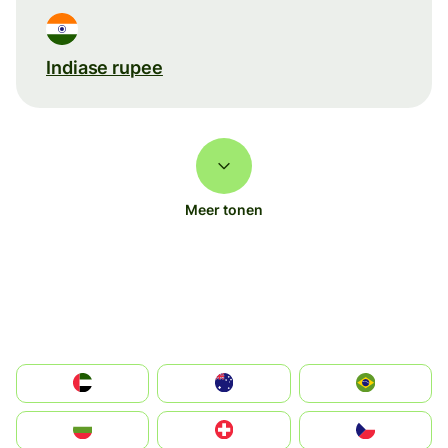
Indiase rupee
Meer tonen
الإمارات العربية المتحدة
Australia
Brazil
България
Switzerland
Czechia