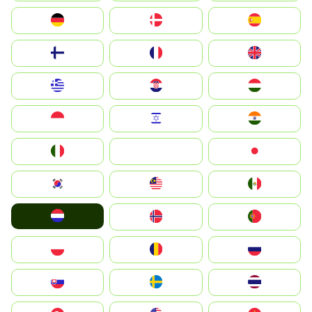
Deutschland
Denmark
España
Suomi
France
United Kingdom
Greece
Hrvatska
Magyarország
Indonesia
Israel
India
Italia
JA
Japan
South Korea
Malay
Mexico
Nederland
Norge
Portugal
Polska
România
Россия
Slovensko
Ruoŧŧa
ไทย