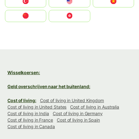
Türkiye
United States
Vietnam
中国
中國香港特別行政區
Wisselkoersen:
Geld overschrijven naar het buitenland:
Cost of living:
Cost of living in United Kingdom
Cost of living in United States
Cost of living in Australia
Cost of living in India
Cost of living in Germany
Cost of living in France
Cost of living in Spain
Cost of living in Canada